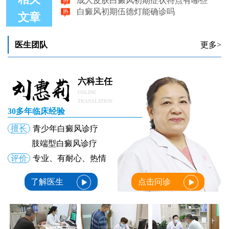
白癜风初期伍德灯能确诊吗
文章
医生团队
更多>
六科主任
ONLINE
TRANSLATION
30多年临床经验
擅长
青少年白癜风诊疗
肢端型白癜风诊疗
评价
专业、有耐心、热情
了解医生
点击问诊