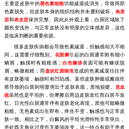
主要是皮肤中的
功能减退或消失，导致局部
黑色素细胞
色素脱失，但皮肤本身的组织结构并未遭到破坏，
角质
和
保持完整。因此从外观上看，白斑区域除了
层
表皮层
颜色变浅外，与正常皮肤没有明显的立体感差异，这也
是临床判断的重要依据。
很多皮肤疾病都会导致色素减退，但触感却大不相
同，这需要仔细甄别。
引起的白斑通常附有细小
花斑癣
鳞屑，触摸时有粗糙感；
表面可能有糠状脱
白色糠疹
屑，略微粗糙；而
造成的色素减退往往伴
盘状红斑狼疮
有皮肤萎缩，触摸时有凹陷感。某些皮肤肿瘤或瘢痕疙
瘩导致的白斑则明显突出于皮肤表面，质地较硬。
贫血
虽然也是平坦的，但摩擦后周边皮肤发红而白斑不发
痣
红。日光性白斑通常伴有皮肤老化表现，质地可能略微
粗糙。无色素痣出生即有，终生不变，触感也与正常皮
肤一致。相比之下，白癜风的平坦光滑特性非常突出，
患处既无角化过度也无萎缩改变，这一特点有助于患者