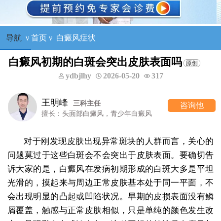
导航
ν
首页
ν
白癜风症状
白癜风初期的白斑会突出皮肤表面吗
ydbjlhy
2026-05-20
317
刘惠莉
六科主任
咨询她
擅长：青少年白癜风诊疗
对于刚发现皮肤出现异常斑块的人群而言，关心的
问题莫过于这些白斑会不会突出于皮肤表面。要确切告
诉大家的是，白癜风在发病初期形成的白斑大多是平坦
光滑的，摸起来与周边正常皮肤基本处于同一平面，不
会出现明显的凸起或凹陷状况。早期的皮损表面没有鳞
屑覆盖，触感与正常皮肤相似，只是单纯的颜色发生改