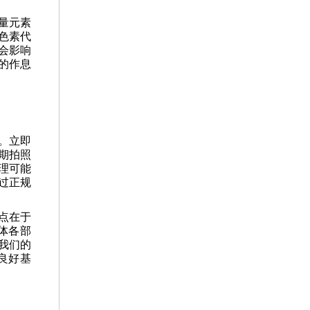
量元素
色素代
会影响
的作息
。立即
期拍照
理可能
过正规
点在于
体各部
我们的
良好基