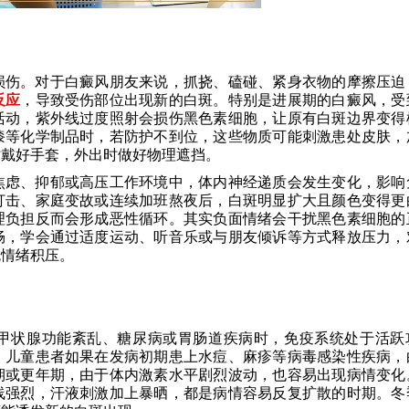
损伤。对于白癜风朋友来说，抓挠、磕碰、紧身衣物的摩擦压迫
反应
，导致受伤部位出现新的白斑。特别是进展期的白癜风，受
活动，紫外线过度照射会损伤黑色素细胞，让原有白斑边界变得
漆等化学制品时，若防护不到位，这些物质可能刺激患处皮肤，
时戴好手套，外出时做好物理遮挡。
焦虑、抑郁或高压工作环境中，体内神经递质会发生变化，影响
打击、家庭变故或连续加班熬夜后，白斑明显扩大且颜色变得更
理负担反而会形成恶性循环。其实负面情绪会干扰黑色素细胞的
畅，学会通过适度运动、听音乐或与朋友倾诉等方式释放压力，
免情绪积压。
甲状腺功能紊乱、糖尿病或胃肠道疾病时，免疫系统处于活跃
。儿童患者如果在发病初期患上水痘、麻疹等病毒感染性疾病，
期或更年期，由于体内激素水平剧烈波动，也容易出现病情变化
线强烈，汗液刺激加上暴晒，都是病情容易反复扩散的时期。冬