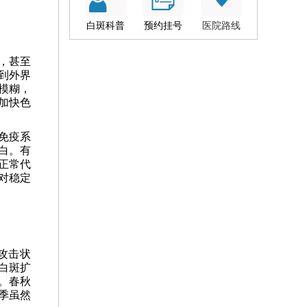
白斑科普
预约挂号
医院路线
，甚至
到外界
模糊，
加快色
免疫系
白。有
正常代
对稳定
攻击状
白斑扩
。春秋
季虽然