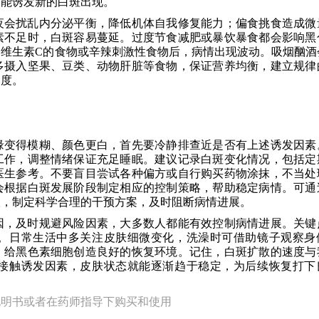
可能诱发新的白斑出现。
夜会扰乱内分泌平衡，降低机体自我修复能力；偏食挑食造成微
素不足时，白斑容易蔓延。过度节食减肥或暴饮暴食都会影响黑
维生素C的食物或辛辣刺激性食物后，病情出现波动。吸烟酗酒
多摄入坚果、豆类、动物肝脏等食物，保证营养均衡，建立规律
速度。
缘变得模糊、颜色更白，首先要冷静排查近是否有上述诱发因素
工作，调整情绪保证充足睡眠。建议记录白斑变化情况，包括定
医生参考。不要盲目尝试各种偏方或自行购买药物涂抹，不当处
会根据白斑发展阶段制定相应的控制策略，帮助稳定病情。可通
议，制定科学合理的干预方案，及时阻断病情进展。
因，及时规避风险因素，大多数人都能有效控制病情进展。关键
。日常生活中多关注皮肤细微变化，洗澡时可借助镜子观察身
，给黑色素细胞创造良好的恢复环境。记住，白斑扩散的速度与
接触诱发因素，皮肤状态就能逐渐趋于稳定，为后续恢复打下
说明书或者在药师指导下购买和使用