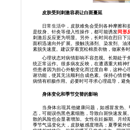
皮肤受到刺激容易让白斑蔓延
日常生活中，皮肤难免会受到各种摩擦和
是纹身、针灸等侵入性操作，都可能诱发
同形
刺激后反应更为明显。另外，长时间在烈日下
面积迅速向外扩展。接触洗涤剂、染发剂、油
素脱失速度。建议穿着宽松棉质衣物，做家务
心理状态对病情影响不容忽视。长期处于
统正常运作。很多病友反映，在遭遇重大精神
些患者因为担心外貌变化而过度自卑，这种心
谢功能，使其无法顺利合成色素。保持心情舒
病情有积极作用。必要时可寻求心理疏导，避
身体变化和季节交替的影响
当身体出现其他健康问题，如感冒发热、
态，可能误伤黑色素细胞，导致白斑快速发展
散的风险也会显著增加。女性在妊娠期、月经
季节气温变化大，皮肤敏感度增高；夏季紫外