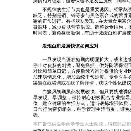
病情相对稳定，但若保暖不足发生冻伤，同样
不规律的生活节奏也是重要诱因。经常熬
缺乏，特别是铜、锌等参与黑色素合成的营养
谢的正常进行。有些朋友发现，在大量食用富含
微循环，减少皮肤营养供应。调整饮食结构，
时间表，避免昼夜颠倒，有助于减缓白斑扩展
发现白斑发展快该如何应对
一旦发现白斑在短期内明显扩大，或者边
停止对皮肤的刺激，避免搔抓，做好防晒保湿
对比和简单日记，方便后续咨询时提供给专业
加速病情恶化，增加后续干预难度。专业医生
渠道
在线咨询
或
在线了解详情
，获取个性化建
白癜风初期虽然发展较快，但只要找准诱
早发现、早调整，保持耐心积极配合专业指导
位，建立健康的生活方式，适当锻炼增强体质
日常行为密切相关，科学管理生活节奏，避免
础。
本广告仅供医学药学专业人士阅读，请按药品
当前文章地址：
https://3g.88bdfyy.com/bdfzz/41938.html