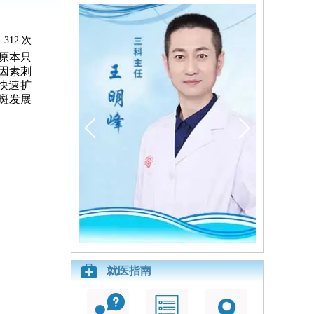
312 次
原本只
因素刺
快速扩
斑发展
就医指南