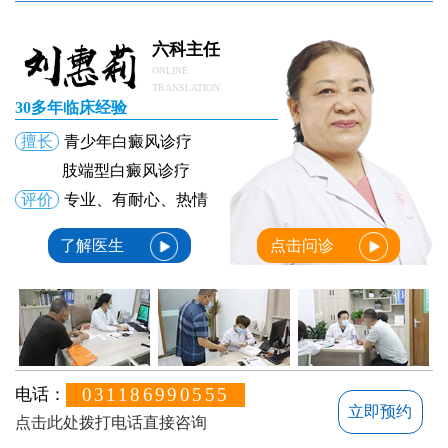
白癜风初期症状是什么样的
白癜风初期图
六科主任
ONLINE
TRANSLATION
30多年临床经验
擅长
青少年白癜风诊疗
肢端型白癜风诊疗
评价
专业、有耐心、热情
了解医生
点击问诊
031186990555
电话：
立即预约
点击此处拨打电话直接咨询