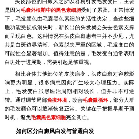
头皮部位的白癜风之所以容易引发毛发变白，主要
是因为
受到了累及。正常情况
毛囊外根鞘中的黑色素细胞
下，毛发颜色由毛囊黑色素细胞的活性决定，当这些细
胞功能受损或消失时，新长出的头发就会失去色素支撑
而呈现白色。这种情况在头皮白斑患者中并不少见，尤
其是白斑边界清晰、色素脱失严重的区域，毛发变白的
可能性会显著增加。值得注意的是，毛发变白通常表明
白斑处于进展期，需要引起足够重视。
相比身体其他部位的皮肤病变，头皮白斑对容貌影
响更为明显，很多病患因此产生较大心理压力。实际
上，毛发变白虽然医治周期相对较长，但并非不可逆
转。通过调节局部
，改善
，部分人群
免疫环境
毛囊微循环
的毛发颜色可以逐渐恢复正常。关键在于把握早期干预
时机，避免
完全凋亡。
毛囊黑色素细胞
如何区分白癜风白发与普通白发