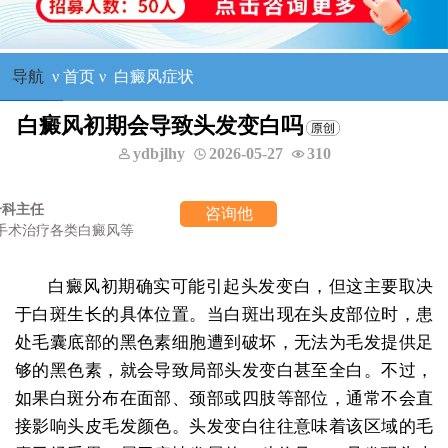
导航
ν
首页
ν
白癜风症状
白癜风初期会导致头发变白吗
ydbjlhy
2026-05-27
310
咨询他
白癜风初期确实可能引起头发变白，但这主要取决
于白斑生长的具体位置。当白斑出现在头皮部位时，患
处毛囊底部的黑色素细胞遭到破坏，无法为毛发提供足
够的黑色素，就会导致局部头发变白甚至全白。不过，
如果白斑分布在面部、颈部或四肢等部位，通常不会直
接影响头皮毛发颜色。头发变白往往意味着该区域的毛