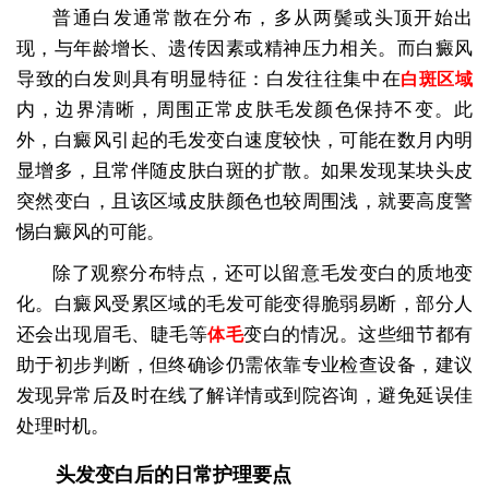
普通白发通常散在分布，多从两鬓或头顶开始出
现，与年龄增长、遗传因素或精神压力相关。而白癜风
导致的白发则具有明显特征：白发往往集中在
白斑区域
内，边界清晰，周围正常皮肤毛发颜色保持不变。此
外，白癜风引起的毛发变白速度较快，可能在数月内明
显增多，且常伴随皮肤白斑的扩散。如果发现某块头皮
突然变白，且该区域皮肤颜色也较周围浅，就要高度警
惕白癜风的可能。
除了观察分布特点，还可以留意毛发变白的质地变
化。白癜风受累区域的毛发可能变得脆弱易断，部分人
还会出现眉毛、睫毛等
变白的情况。这些细节都有
体毛
助于初步判断，但终确诊仍需依靠专业检查设备，建议
发现异常后及时在线了解详情或到院咨询，避免延误佳
处理时机。
头发变白后的日常护理要点