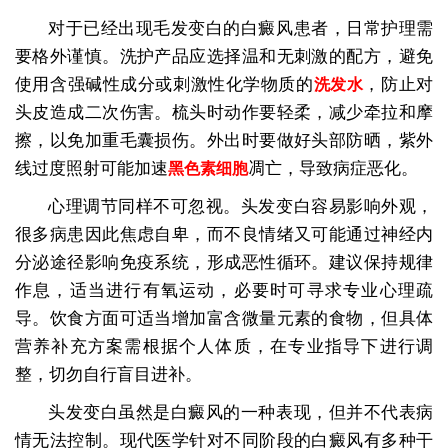
对于已经出现毛发变白的白癜风患者，日常护理需
要格外谨慎。洗护产品应选择温和无刺激的配方，避免
使用含强碱性成分或刺激性化学物质的
，防止对
洗发水
头皮造成二次伤害。梳头时动作要轻柔，减少牵拉和摩
擦，以免加重毛囊损伤。外出时要做好头部防晒，紫外
线过度照射可能加速
凋亡，导致病症恶化。
黑色素细胞
心理调节同样不可忽视。头发变白容易影响外观，
很多病患因此焦虑自卑，而不良情绪又可能通过神经内
分泌途径影响免疫系统，形成恶性循环。建议保持规律
作息，适当进行有氧运动，必要时可寻求专业心理疏
导。饮食方面可适当增加富含微量元素的食物，但具体
营养补充方案需根据个人体质，在专业指导下进行调
整，切勿自行盲目进补。
头发变白虽然是白癜风的一种表现，但并不代表病
情无法控制。现代医学针对不同阶段的白癜风有多种干