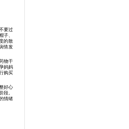
不要过
帽子、
度的散
病情发
药物干
孕妈妈
行购买
整好心
阶段。
的情绪