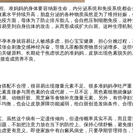
程。准妈妈的身体要容纳新生命，内分泌系统和免疫系统都会
激素水平持续升高，胎盘分泌的各种物质虽然是为了维持妊娠，
免疫方面，母体为了防止排斥胎儿，会自然压制细胞免疫，这种
容易受到自身抗体的攻击，从而形成或扩大白斑。这种生理机制
怀孕本身就容易让人敏感多虑，担心宝宝健康、担心分娩过程，
紧张会刺激交感神经兴奋，导致儿茶酚胺类物质分泌增多。这些
的关键原料。长期处于焦虑状态的准妈妈，皮肤出现色素脱失的
间接造成营养不良。
食搭配不合理，很容易出现微量元素不足。很多准妈妈孕吐严重
元素直接参与黑色素的合成代谢，一旦不足，黑色素细胞就像缺
坚果、动物肝脏、黑芝麻等食物补充微量元素。另外，有些孕妇
不均衡，也会让皮肤屏障功能减弱，给白斑创造发病条件。合理
宝。虽然这个病有一定遗传倾向，但遗传概率其实不高，而且需
问题，不如把注意力放在当下的防控上。保持心情舒畅，避免接
焦虑更有意义。即使家族中有白癜风病史，只要孕期管理得当，