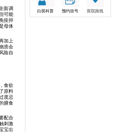
全面调
白斑科普
预约挂号
医院路线
但可能
免疫抑
是母体
再加上
物质会
风险自
，食欲
了原料
过度忌
的膳食
要配合
触刺激
宝宝出