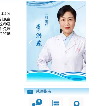
216 次
到底白
这种激
种免疫
个特殊
就医指南