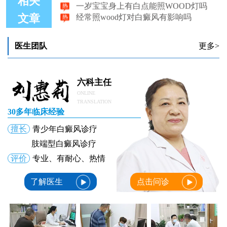
相关
经常照wood灯对白癜风有影响吗
文章
医生团队
更多>
六科主任
ONLINE
TRANSLATION
30多年临床经验
擅长
青少年白癜风诊疗
肢端型白癜风诊疗
评价
专业、有耐心、热情
了解医生
点击问诊