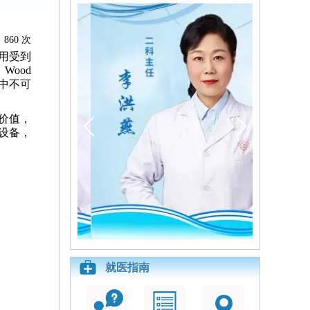
860 次
用受到
ood
中不可
价值，
设备，
就医指南