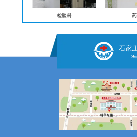
检验科
药
石家
Shij