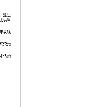
。通过
提供重
床表现
察荧光
评估治