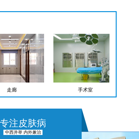
走廊
手术室
专注皮肤病
中西并举 内外兼治