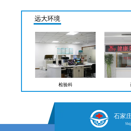
远大环境
检验科
药
石家
Shij