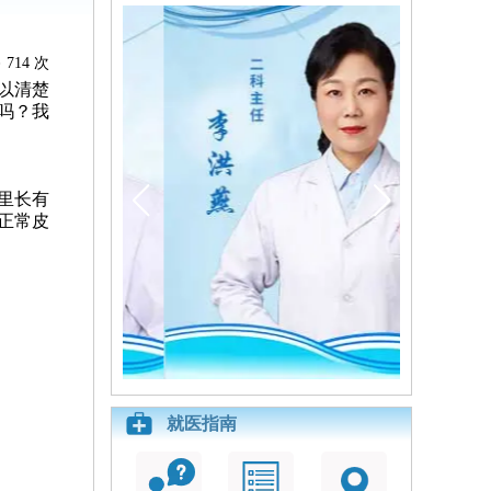
714 次
以清楚
吗？我
里长有
正常皮
就医指南