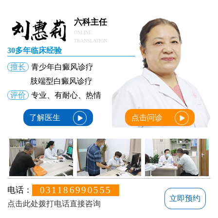
六科主任
ONLINE
TRANSLATION
30多年临床经验
擅长
青少年白癜风诊疗
肢端型白癜风诊疗
评价
专业、有耐心、热情
了解医生
点击问诊
031186990555
电话：
立即预约
点击此处拨打电话直接咨询