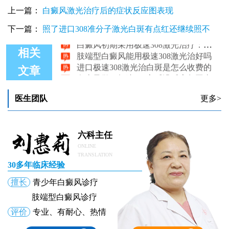
上一篇：
白癜风激光治疗后的症状反应图表现
极速308激光照白癜风一平方厘米多少钱
下一篇：
照了进口308准分子激光白斑有点红还继续照不
白癜风初期采用极速308激光治疗：专业分析与效果探讨
肢端型白癜风能用极速308激光治好吗
相关
进口极速308激光治白斑是怎么收费的
白癜风做了极速308之后没反应怎回事
文章
极速308多少钱 照白癜风效果好吗
医生团队
更多>
六科主任
ONLINE
TRANSLATION
30多年临床经验
擅长
青少年白癜风诊疗
肢端型白癜风诊疗
评价
专业、有耐心、热情