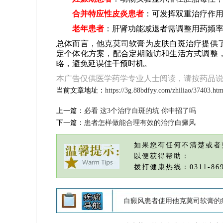
合并特应性皮炎患者
：可发挥双重治疗作用
老年患者
：肝肾功能减退者需调整用药频率
总体而言，他克莫司软膏为皮肤白斑治疗提供
定个体化方案，配合定期随访和生活方式调整
略，避免延误佳干预时机。
本广告仅供医学药学专业人士阅读，请按药品
当前文章地址：
https://3g.88bdfyy.com/zhiliao/37403.htm
上一篇：
必看 这3个治疗白斑的坑 你中招了吗
下一篇：
患者怎样做能合理有效的治疗白癜风
如果您有任何不清楚或者
以便获得帮助：
拨打健康热线：0311-869
白癜风患者使用他克莫司软膏的