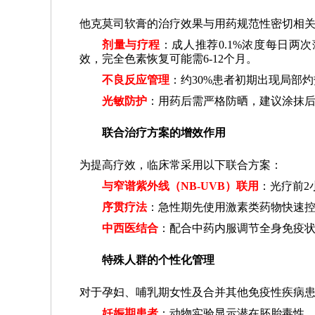
他克莫司软膏的治疗效果与用药规范性密切相
剂量与疗程
：成人推荐0.1%浓度每日两
效，完全色素恢复可能需6-12个月。
不良反应管理
：约30%患者初期出现局部
光敏防护
：用药后需严格防晒，建议涂抹后
联合治疗方案的增效作用
为提高疗效，临床常采用以下联合方案：
与窄谱紫外线（NB-UVB）联用
：光疗前2
序贯疗法
：急性期先使用激素类药物快速
中西医结合
：配合中药内服调节全身免疫
特殊人群的个性化管理
对于孕妇、哺乳期女性及合并其他免疫性疾病
妊娠期患者
：动物实验显示潜在胚胎毒性