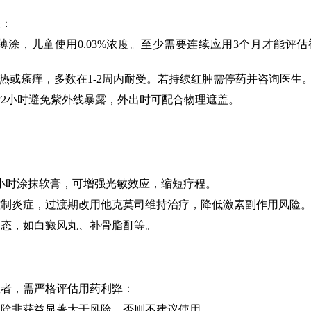
关：
次薄涂，儿童使用0.03%浓度。至少需要连续应用3个月才能评
灼热或瘙痒，多数在1-2周内耐受。若持续红肿需停药并咨询医生
2小时避免紫外线暴露，外出时可配合物理遮盖。
小时涂抹软膏，可增强光敏效应，缩短疗程。
控制炎症，过渡期改用他克莫司维持治疗，降低激素副作用风险
状态，如白癜风丸、补骨脂酊等。
患者，需严格评估用药利弊：
，除非获益显著大于风险，否则不建议使用。