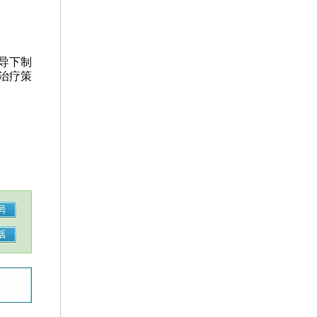
导下制
治疗策