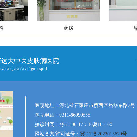
科
药房
庄远大中医皮肤病医院
iazhuang yuanda vitiligo hospital
医院地址：河北省石家庄市桥西区裕华东路7号
医院电话：0311-86990555
接诊时间：冬8：00-17：30夏18：00
网站备案/许可证号：
冀ICP备2023015620号