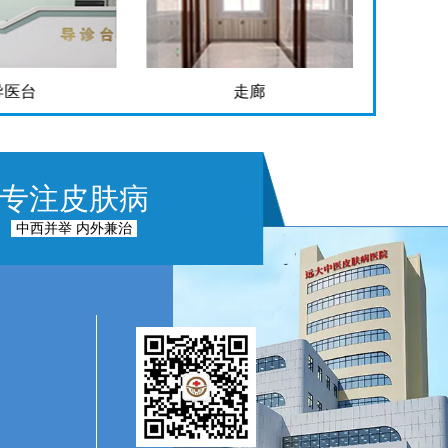
导医台
走廊
专注皮肤病
中西并举 内外兼治