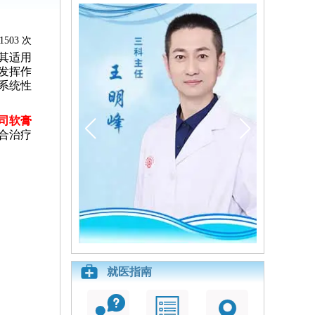
1503 次
其适用
发挥作
系统性
司软膏
合治疗
就医指南