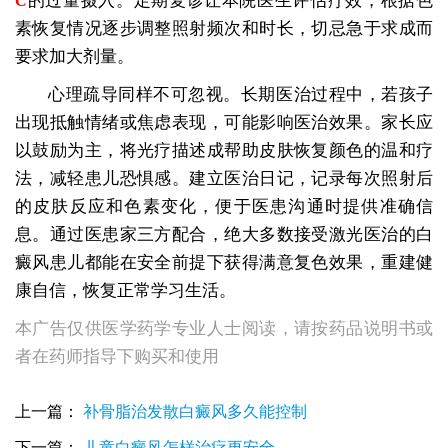
的过量摄入。定期复诊让本院医生评估疗效，根据色
C
素恢复情况逐步调整照射频次和时长，切忌急于求成而
要求加大剂量。
心理疏导同样不可忽视。长期医治过程中，若孩子
出现抵触情绪或焦虑表现，可能影响医治效果。家长应
以鼓励为主，将光疗描述成帮助皮肤恢复颜色的温和疗
法，减轻患儿恐惧感。建立医治日记，记录每次照射后
的皮肤反应和色素变化，便于医患沟通时提供准确信
息。通过医患家三方配合，绝大多数接受激光医治的白
癜风患儿都能在安全前提下获得满意复色效果，重建健
康自信，恢复正常学习生活。
本广告仅供医学药学专业人士阅读，请按药品说明书或
者在药师指导下购买和使用
小孩白癜风照308激光能停几天在照吗
小孩白癜风照了美国308要隔几个小时才能照一次
上一篇：
补骨脂治发散白癜风多久能控制
石家庄治疗小孩白癜风的医院是哪家
下一篇：
儿童白癜风怎样治疗更安全