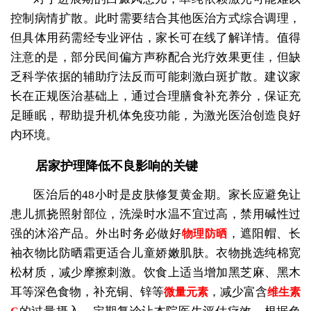
控制病情扩散。此时需要结合其他医治方式综合调理，
但具体用药需经专业评估，家长可在线了解详情。值得
注意的是，部分民间偏方声称配合光疗效果更佳，但缺
乏科学依据的辅助疗法反而可能刺激白斑扩散。建议家
长在正规医治基础上，通过合理膳食补充养分，保证充
足睡眠，帮助提升机体免疫功能，为激光医治创造良好
内环境。
居家护理降低不良影响的关键
医治后的48小时是皮肤修复黄金期。家长应避免让
患儿抓挠照射部位，洗澡时水温不宜过高，禁用碱性过
强的沐浴产品。外出时务必做好
，遮阳帽、长
物理防晒
袖衣物比防晒霜更适合儿童娇嫩肌肤。衣物挑选纯棉宽
松材质，减少摩擦刺激。饮食上适当增加黑芝麻、黑木
耳等深色食物，补充铜、锌等
，减少富含
微量元素
维生素