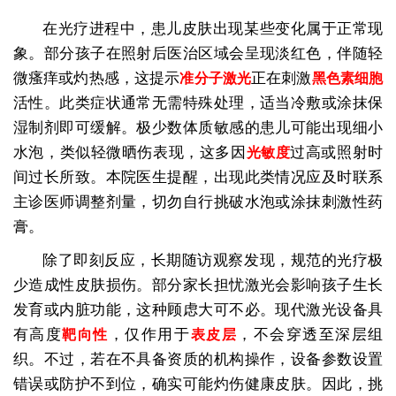
在光疗进程中，患儿皮肤出现某些变化属于正常现
象。部分孩子在照射后医治区域会呈现淡红色，伴随轻
微瘙痒或灼热感，这提示
正在刺激
准分子激光
黑色素细胞
活性。此类症状通常无需特殊处理，适当冷敷或涂抹保
湿制剂即可缓解。极少数体质敏感的患儿可能出现细小
水泡，类似轻微晒伤表现，这多因
过高或照射时
光敏度
间过长所致。本院医生提醒，出现此类情况应及时联系
主诊医师调整剂量，切勿自行挑破水泡或涂抹刺激性药
膏。
除了即刻反应，长期随访观察发现，规范的光疗极
少造成性皮肤损伤。部分家长担忧激光会影响孩子生长
发育或内脏功能，这种顾虑大可不必。现代激光设备具
有高度
，仅作用于
，不会穿透至深层组
靶向性
表皮层
织。不过，若在不具备资质的机构操作，设备参数设置
错误或防护不到位，确实可能灼伤健康皮肤。因此，挑