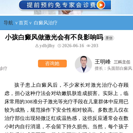
导航
ν
首页
ν
白癜风治疗
小孩白癜风做激光会有不良影响吗
ydbjlhy
2026-06-16
203
刘惠莉
六科主任
咨询她
擅长：青少年白癜风诊疗
孩子患上白癜风后，不少家长对激光治疗心存顾
虑，担心这种疗法会对幼嫩肌肤造成损害。实际上，临
床常用的308准分子激光等光疗手段在儿童群体中应用已
较为成熟，规范操作下安全性相对较高。多数患儿仅在
治疗部位出现轻微泛红或温热感，这些反应通常会在数
小时内自行消退，不会留下持久损伤。当然，每个孩子