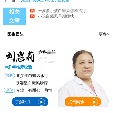
小孩白癜风能照激光吗 308激光费用大概多少
一岁多小孩白癜风怎样治疗
相关
小孩白癜风早期症状
文章
医生团队
更多>
六科主任
ONLINE
TRANSLATION
30多年临床经验
擅长
青少年白癜风诊疗
肢端型白癜风诊疗
评价
专业、有耐心、热情
了解医生
点击问诊