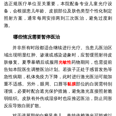
选正规医疗单位至关重要，本院配备专业儿童光疗设
备，会根据患儿年龄、皮损部位及肤色类型个性化制定
照射方案，通常每周安排两到三次医治，避免过度刺
激。
哪些情况需要暂停医治
并非所有时段都适合继续进行光疗。当患儿医治区
域出现明显红肿、渗液或感染迹象时，应暂缓照射待皮
肤修复。夏季暴晒后或服用
药物期间，也需提前
光敏性
告知本院医生调整医治计划。若孩子正处于感冒发热等
急性病期，机体免疫力下降，此时进行激光医治可能加
重不适感。另外，眼周、口唇等
部位的白斑需特别
黏膜
谨慎，必要时配合遮光保护措施，避免激光直接照射脆
弱组织。皮肤有外伤或湿疹时也应推迟医治，防止同形
反应导致白斑扩散。
对于进展期的白癜风患儿，单纯依赖激光可能难以