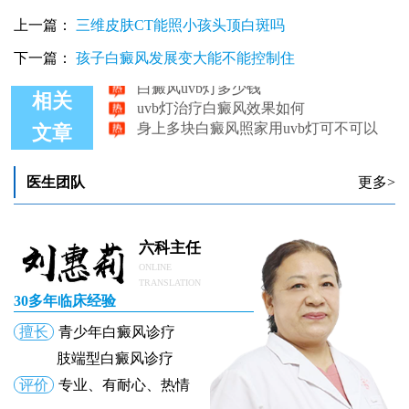
有白癜风怀孕后还能照UVB灯抹药吗
上一篇：
三维皮肤CT能照小孩头顶白斑吗
早期白癜风照UVB灯效果真的好吗
白癜风照uvb灯起水泡怎么回事
下一篇：
孩子白癜风发展变大能不能控制住
白癜风uvb灯多少钱
uvb灯治疗白癜风效果如何
相关
身上多块白癜风照家用uvb灯可不可以
文章
医生团队
更多>
六科主任
ONLINE
TRANSLATION
30多年临床经验
擅长
青少年白癜风诊疗
肢端型白癜风诊疗
评价
专业、有耐心、热情