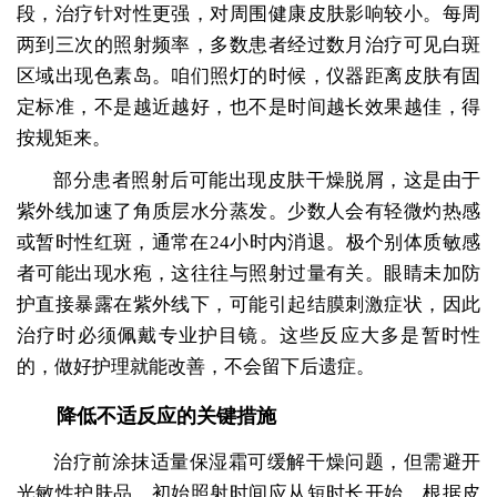
段，治疗针对性更强，对周围健康皮肤影响较小。每周
两到三次的照射频率，多数患者经过数月治疗可见白斑
区域出现色素岛。咱们照灯的时候，仪器距离皮肤有固
定标准，不是越近越好，也不是时间越长效果越佳，得
按规矩来。
部分患者照射后可能出现皮肤干燥脱屑，这是由于
紫外线加速了角质层水分蒸发。少数人会有轻微灼热感
或暂时性红斑，通常在24小时内消退。极个别体质敏感
者可能出现水疱，这往往与照射过量有关。眼睛未加防
护直接暴露在紫外线下，可能引起结膜刺激症状，因此
治疗时必须佩戴专业护目镜。这些反应大多是暂时性
的，做好护理就能改善，不会留下后遗症。
降低不适反应的关键措施
治疗前涂抹适量保湿霜可缓解干燥问题，但需避开
光敏性护肤品。初始照射时间应从短时长开始，根据皮