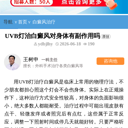
导航
ν
首页
ν
白癜风治疗
UVB灯治白癜风对身体有副作用吗
ydbjlhy
2026-06-18
190
王树申
一科主任
咨询他
擅长：外科手术治疗各类白癜风等
用UVB灯治疗白癜风是临床上常用的物理疗法，不
少朋友都担心照这个灯会不会伤身体。实际上在正规操
作下，这种治疗方式安全性较高，对身体的负面影响很
小，绝大多数人都能耐受。治疗过程中可能出现皮肤有
点干、轻微发痒或者照完后有点红，这些属于正常反
应，调整一下照射时间或停几天就能好转。只要严格听