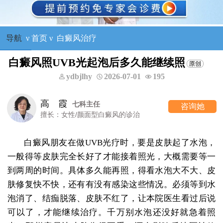
导航
ν
首页
ν
白癜风治疗
白癜风照UVB光起泡后多久能继续照
ydbjlhy
2026-07-01
195
高 霞
七科主任
咨询她
擅长：女性/颜面型白癜风的诊治
白癜风朋友在做UVB光疗时，要是皮肤起了水泡，
一般得等皮肤完全长好了才能接着照光，大概需要等一
到两周的时间。具体多久能再照，得看水泡大不大、皮
肤修复快不快，还有有没有感染这些情况。必须等到水
泡消了、结痂脱落、皮肤不红了，让本院医生看过后说
可以了，才能继续治疗。千万别水泡还没好就急着照