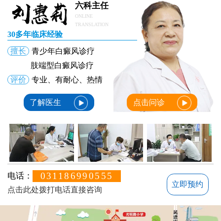
六科主任
ONLINE
TRANSLATION
30多年临床经验
擅长
青少年白癜风诊疗
肢端型白癜风诊疗
评价
专业、有耐心、热情
了解医生
点击问诊
031186990555
电话：
立即预约
点击此处拨打电话直接咨询