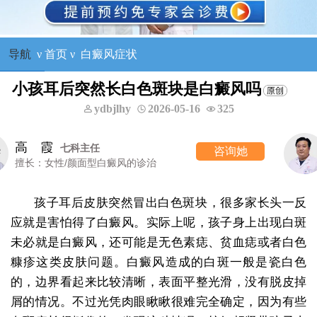
导航
ν
首页
ν
白癜风症状
小孩耳后突然长白色斑块是白癜风吗
ydbjlhy
2026-05-16
325
王树申
一科主任
咨询她
擅长：外科手术治疗各类白癜风等
孩子耳后皮肤突然冒出白色斑块，很多家长头一反
应就是害怕得了白癜风。实际上呢，孩子身上出现白斑
未必就是白癜风，还可能是无色素痣、贫血痣或者白色
糠疹这类皮肤问题。白癜风造成的白斑一般是瓷白色
的，边界看起来比较清晰，表面平整光滑，没有脱皮掉
屑的情况。不过光凭肉眼瞅瞅很难完全确定，因为有些