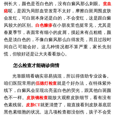
例长大，颜色是苍白色的，没有白癜风那么刺眼。
贫血
呢，是因为局部血管发育不太好，摩擦白斑周围皮肤
痣
会发红，可白斑本身还是白的，不会变红，这是跟白癜
风较大的区别。
在小朋友里也挺常见，尤其是
白色糠疹
春夏季节，表面常有细小的皮屑，摸起来有点粗糙，颜
色是淡白色的，不像白癜风那么白得发亮，而且过段时
间自己可能会好。这几种情况都不算严重，家长先别
慌，但较好还是让大夫看看放心。
怎么检查才能确诊病情
光靠眼睛看确实容易搞混，所以得借助专业设备。
咱们医院常用的
就是个好办法，在特殊紫外
伍德灯检查
线下，白癜风会呈现出亮蓝白色的荧光，跟其他白斑颜
色不一样。
能放大观察皮肤细节，看有没有
皮肤镜检查
色素残留。
就更清楚了，能直接看到皮肤基底层
皮肤CT
黑色素细胞的状况。这几项检查都没创伤，孩子不会受