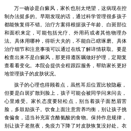
万一确诊是白癜风，家长也别太绝望，这病现在控
制办法挺多的。早期发现的话，通过科学管理很多孩子
都能恢复得不错。治疗方案得根据孩子年龄、白斑部位
和面积来定，可能包括光疗、外用药或者其他物理办
法。具体用哪种，得听大夫的，不能自己瞎琢磨。具体
治疗细节和注意事项可以通过在线了解详情获取。要是
检查出来不是白癜风，那更得遵医嘱做好护理，定期复
查看看变化。本院会提供全程跟踪服务，帮助家长更好
地管理孩子的皮肤状况。
孩子的心理也得顾着点，虽然耳后位置比较隐蔽，
但要是白斑扩散到脸上，孩子可能会被同学问来问去，
心里难受。家长态度要轻松点，别当着孩子面愁眉苦
脸，多鼓励孩子。饮食上面注意营养均衡，别让孩子挑
食偏食，适当补充富含酪氨酸的食物。保持作息规律，
别让孩子老熬夜，免疫力下降了对皮肤恢复没好处。衣