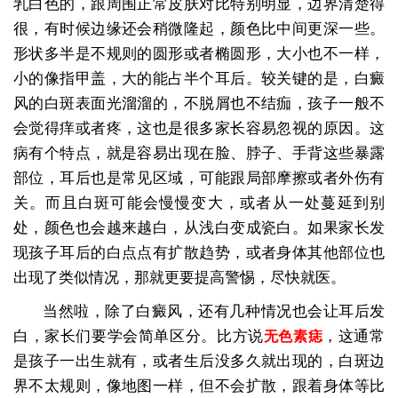
乳白色的，跟周围正常皮肤对比特别明显，边界清楚得
很，有时候边缘还会稍微隆起，颜色比中间更深一些。
形状多半是不规则的圆形或者椭圆形，大小也不一样，
小的像指甲盖，大的能占半个耳后。较关键的是，白癜
风的白斑表面光溜溜的，不脱屑也不结痂，孩子一般不
会觉得痒或者疼，这也是很多家长容易忽视的原因。这
病有个特点，就是容易出现在脸、脖子、手背这些暴露
部位，耳后也是常见区域，可能跟局部摩擦或者外伤有
关。而且白斑可能会慢慢变大，或者从一处蔓延到别
处，颜色也会越来越白，从浅白变成瓷白。如果家长发
现孩子耳后的白点点有扩散趋势，或者身体其他部位也
出现了类似情况，那就更要提高警惕，尽快就医。
当然啦，除了白癜风，还有几种情况也会让耳后发
白，家长们要学会简单区分。比方说
，这通常
无色素痣
是孩子一出生就有，或者生后没多久就出现的，白斑边
界不太规则，像地图一样，但不会扩散，跟着身体等比