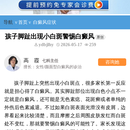
导航
ν
首页
ν
白癜风症状
孩子脚趾出现小白斑警惕白癜风
ydbjlhy
2026-05-17
259
高 霞
七科主任
咨询她
擅长：女性/颜面型白癜风的诊治
孩子脚趾上突然出现小白斑点，很多家长第一反应
就是担心得了白癜风。其实脚趾部位出现白色小点不一
定就是白癜风，还可能是无色素痣、花斑癣或者单纯的
外伤后色素减退。不过如果白斑表面光滑没有皮屑，边
界看起来比较清楚，而且摩擦之后周围皮肤发红而白斑
处不变红，那就要警惕白癜风的可能性了。家长发现这