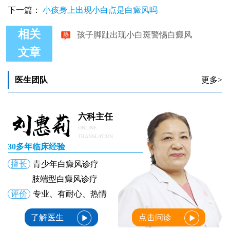
下一篇：
小孩身上出现小白点是白癜风吗
孩子脚趾出现小白斑警惕白癜风
相关
文章
医生团队
更多>
六科主任
ONLINE
TRANSLATION
30多年临床经验
擅长
青少年白癜风诊疗
肢端型白癜风诊疗
评价
专业、有耐心、热情
了解医生
点击问诊