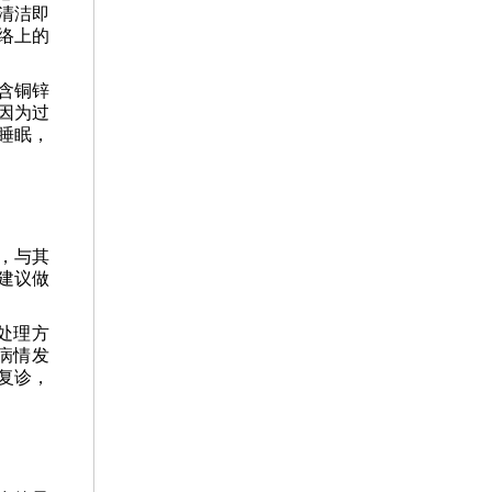
清洁即
络上的
含铜锌
因为过
睡眠，
，与其
建议做
处理方
病情发
复诊，