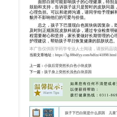
面部白斑可能影响孩子的心理健康，特别
鼓励和支持，告诉孩子这只是暂时的皮肤问题
心理负担。可以和老师沟通，请同学给予理解
貌并不影响他们的可爱与价值。
总之，孩子下巴显现白色斑块病因复杂，
及时到正规医院皮肤科就诊，通过专业检查明
程需要耐心和坚持，家长要做好长期管理的心
护理建议，帮助孩子早日恢复健康的肌肤状态
本广告仅供医学药学专业人士阅读，请按药品
当前文章地址：
https://3g.88bdfyy.com/bdfzz/41898.html
上一篇：
小孩后背突然长白色小块皮肤
下一篇：
孩子身上突然长浅色白块原因
如果您有任何不清楚或者
以便获得帮助：
拨打健康热线：0311-869
孩子下巴白斑是什么原因
儿童