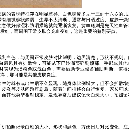
疾病的表现特征存在明显差异。白色糠疹多见于三到十六岁的儿
带有细微糠状鳞屑，边界不太清晰，通常与日晒过度、皮肤干燥
注意做好保湿和防晒措施就能逐渐恢复。贫血痣则是先天性血管
会发红，而周围正常皮肤会充血变红，这是重要的鉴别要点。
或乳白色，与周围正常皮肤对比鲜明，边界清楚，形状不规则。
白癜风具有扩散性，可能从下巴逐渐蔓延到颈部、手部或其他
时表现为淡粉色或浅白色，需要借助专业设备辅助判断。值得
瘙痒，那可能是其他皮肤炎症。
出生时就有或出生后不久显现，随身体比例增大，但不会扩散增
、皮炎等皮肤问题痊愈后，随着时间推移会自行恢复。家长可以
，而其他类型相对稳定。发现异常后建议记录白斑大小，拍照留
手机拍照记录白斑的大小、形状和颜色，方便日后对比变化。注