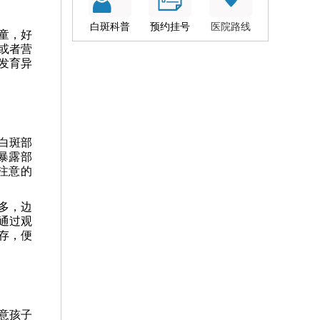
白斑科普
预约挂号
医院路线
童，好
或者营
发育异
白斑部
暴露部
注意的
多，边
通过观
存，便
意孩子