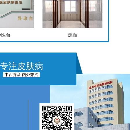
导医台
走廊
专注皮肤病
中西并举 内外兼治