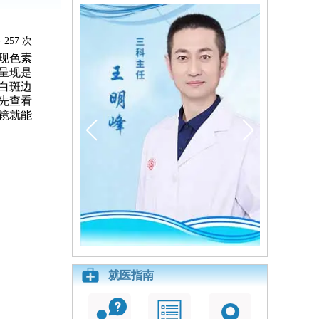
257 次
现色素
呈现是
白斑边
先查看
镜就能
就医指南