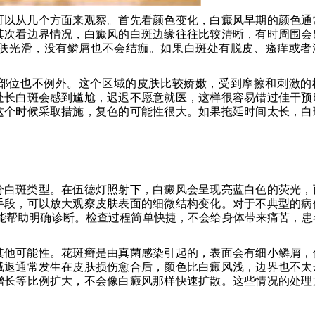
可以从几个方面来观察。首先看颜色变化，白癜风早期的颜色通
其次看边界情况，白癜风的白斑边缘往往比较清晰，有时周围会
肤光滑，没有鳞屑也不会结痂。如果白斑处有脱皮、瘙痒或者
部位也不例外。这个区域的皮肤比较娇嫩，受到摩擦和刺激的
处长白斑会感到尴尬，迟迟不愿意就医，这样很容易错过佳干预
这个时候采取措施，复色的可能性很大。如果拖延时间太长，白
分白斑类型。在伍德灯照射下，白癜风会呈现亮蓝白色的荧光，
手段，可以放大观察皮肤表面的细微结构变化。对于不典型的病
能帮助明确诊断。检查过程简单快捷，不会给身体带来痛苦，患
其他可能性。花斑癣是由真菌感染引起的，表面会有细小鳞屑，
减退通常发生在皮肤损伤愈合后，颜色比白癜风浅，边界也不太
增长等比例扩大，不会像白癜风那样快速扩散。这些情况的处理