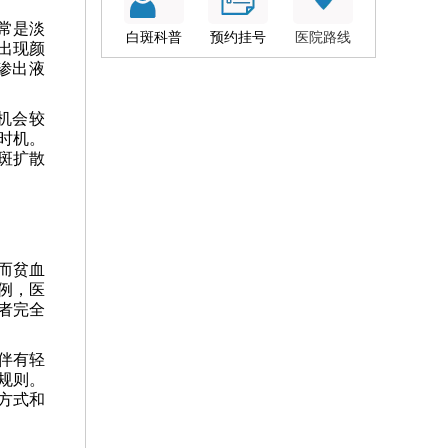
常是淡
白斑科普
预约挂号
医院路线
出现颜
渗出液
机会较
时机。
斑扩散
而贫血
例，医
者完全
伴有轻
规则。
方式和