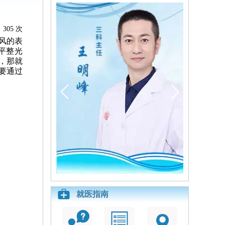
305 次
风的表
平整光
，那就
要通过
就医指南