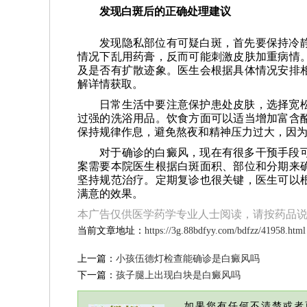
发现白斑后的正确处理建议
发现隐私部位有可疑白斑，首先要保持冷
情况下乱用药膏，反而可能刺激皮肤加重病情
及是否有扩散迹象。医生会根据具体情况安排
解详情获取。
日常生活中要注意保护患处皮肤，选择宽
过强的洗浴用品。饮食方面可以适当增加富含
保持规律作息，避免熬夜和精神压力过大，因
对于确诊的白癜风，现在有很多干预手段
案需要本院医生根据白斑面积、部位和分期来
坚持规范治疗。定期复诊也很关键，医生可以
满意的效果。
本广告仅供医学药学专业人士阅读，请按药品
当前文章地址：
https://3g.88bdfyy.com/bdfzz/41958.html
上一篇：
小孩伍德灯检查能确诊是白癜风吗
下一篇：
孩子腿上出现白块是白癜风吗
如果您有任何不清楚或者