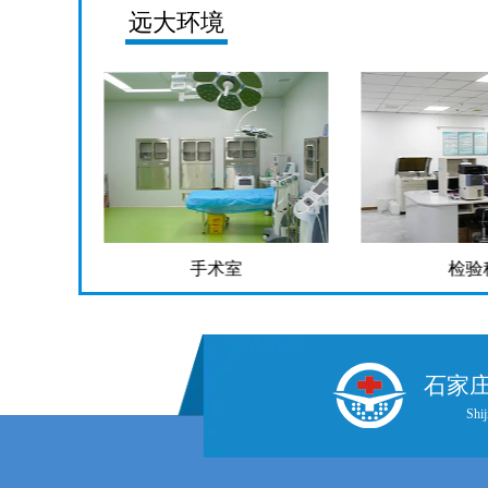
远大环境
检验科
药
石家
Shij