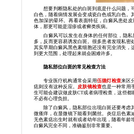
想要判断隐私处的白斑到底是什么问题，
白色，随着病情发展会变成瓷白色或乳白色。
色加深的晕环。再看表面特征，白癜风患处皮
体，那更可能是湿疹或者癣类疾病。
白癜风可以发生在身体的任何部位，隐私
多，反而更容易诱发白斑。很多患者发现私密
其实早期白癜风黑色素细胞还没有完全消失，
到更大范围，处理起来就会困难许多。
隐私部位白斑的常见检查方法
专业医疗机构通常会采用
伍德灯检查
来区
痣则没有这种反应。
皮肤镜检查
也是一种常用
生可能会建议做皮肤CT或者病理检查，这些都
不必有心理负担。
除了白癜风，隐私部位出现白斑还要考虑
微瘙痒，在显微镜下能看到菌丝。炎症后色素
无色素痣出生时就有或者幼年出现，随着年龄
白癜风完全不同，准确鉴别非常重要。