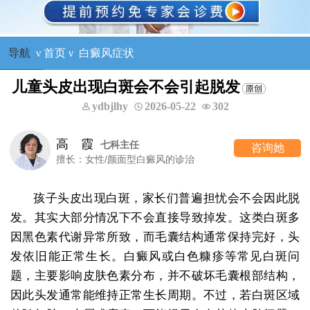
导航
ν
首页
ν
白癜风症状
儿童头皮出现白斑会不会引起脱发
ydbjlhy
2026-05-22
302
高 霞
七科主任
咨询她
擅长：女性/颜面型白癜风的诊治
孩子头皮出现白斑，家长们普遍担忧会不会因此脱
发。其实大部分情况下不会直接导致掉发。这类白斑多
因黑色素代谢异常所致，而毛囊结构通常保持完好，头
发依旧能正常生长。白癜风或白色糠疹等常见白斑问
题，主要影响皮肤色素分布，并不破坏毛囊根部结构，
因此头发通常能维持正常生长周期。不过，若白斑区域