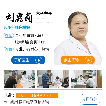
六科主任
ONLINE
TRANSLATION
30多年临床经验
擅长
青少年白癜风诊疗
肢端型白癜风诊疗
评价
专业、有耐心、热情
了解医生
点击问诊
031186990555
电话：
立即预约
点击此处拨打电话直接咨询