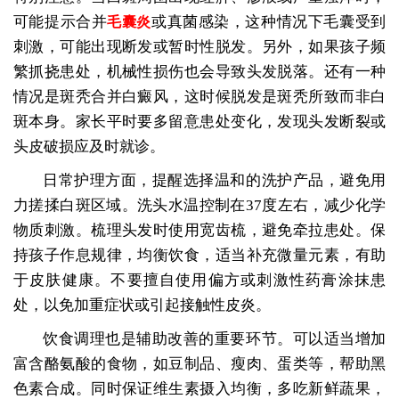
可能提示合并
或真菌感染，这种情况下毛囊受到
毛囊炎
刺激，可能出现断发或暂时性脱发。另外，如果孩子频
繁抓挠患处，机械性损伤也会导致头发脱落。还有一种
情况是斑秃合并白癜风，这时候脱发是斑秃所致而非白
斑本身。家长平时要多留意患处变化，发现头发断裂或
头皮破损应及时就诊。
日常护理方面，提醒选择温和的洗护产品，避免用
力搓揉白斑区域。洗头水温控制在37度左右，减少化学
物质刺激。梳理头发时使用宽齿梳，避免牵拉患处。保
持孩子作息规律，均衡饮食，适当补充微量元素，有助
于皮肤健康。不要擅自使用偏方或刺激性药膏涂抹患
处，以免加重症状或引起接触性皮炎。
饮食调理也是辅助改善的重要环节。可以适当增加
富含酪氨酸的食物，如豆制品、瘦肉、蛋类等，帮助黑
色素合成。同时保证维生素摄入均衡，多吃新鲜蔬果，