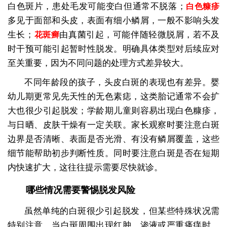
白色斑片，患处毛发可能变白但通常不脱落；
白色糠疹
多见于面部和头皮，表面有细小鳞屑，一般不影响头发
生长；
由真菌引起，可能伴随轻微脱屑，若不及
花斑癣
时干预可能引起暂时性脱发。明确具体类型对后续应对
至关重要，因为不同问题的处理方式差异较大。
不同年龄段的孩子，头皮白斑的表现也有差异。婴
幼儿期更常见先天性的无色素痣，这类胎记通常不会扩
大也很少引起脱发；学龄期儿童则容易出现白色糠疹，
与日晒、皮肤干燥有一定关联。家长观察时要注意白斑
边界是否清晰、表面是否光滑、有没有鳞屑覆盖，这些
细节能帮助初步判断性质。同时要注意白斑是否在短期
内快速扩大，这往往提示需要尽快就诊。
哪些情况需要警惕脱发风险
虽然单纯的白斑很少引起脱发，但某些特殊状况需
特别注意。当白斑周围出现红肿、渗液或严重瘙痒时，