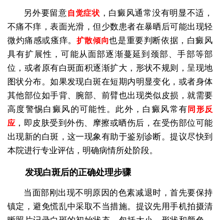
另外要留意
，白癜风通常没有明显不适，
自觉症状
不痛不痒，表面光滑，但少数患者在暴晒后可能出现轻
微灼痛感或瘙痒。
也是重要判断依据，白癜风
扩散倾向
具有扩展性，可能从面部逐渐蔓延到颈部、手部等部
位，或者原有白斑面积逐渐扩大，形状不规则，呈现地
图状分布。如果发现白斑在短期内明显变化，或者身体
其他部位如手背、腕部、前臂也出现类似皮损，就需要
高度警惕白癜风的可能性。此外，白癜风常有
同形反
，即皮肤受到外伤、摩擦或晒伤后，在受伤部位可能
应
出现新的白斑，这一现象有助于鉴别诊断。提议尽快到
本院进行专业评估，明确病情所处阶段。
发现白斑后的正确处理步骤
当面部刚出现不明原因的色素减退时，首先要保持
镇定，避免慌乱中采取不当措施。提议先用手机拍摄清