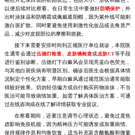
晰照片记录白斑的初始状态，包括大小、形状和颜色，
以便后续对比察看。在日常生活中要做好
，外
防晒保护
出时涂抹温和防晒霜或佩戴遮阳帽，因为紫外线可能刺
激白斑扩散。同时要避免使用刺激性化妆品或去角质产
品，减少对皮损部位的摩擦和抓挠。
接下来需要安排时间到正规医疗单位就诊，本院医
生通常会通过
、
或
等手段
伍德灯检查
皮肤镜检查
皮肤CT
进行鉴别诊断。伍德灯下白癜风会呈现亮蓝白色荧光，
与其他白斑疾病有明显区别。确诊后医生会根据具体情
况制定个性化方案，早期白癜风通过规范医治通常能取
得较好效果。切勿轻信偏方或自行购买药物涂抹，不当
医治可能导致病情加重。如需了解具体医治方案，可通
过在线咨询或在线了解详情获取专业提议。
在察看期间，还要注意调节心理状态，避免过度焦
虑影响免疫机能，因为精神压力可能诱发或加重病情。
保持规律作息和均衡饮食，适当补充富含酪氨酸和微量