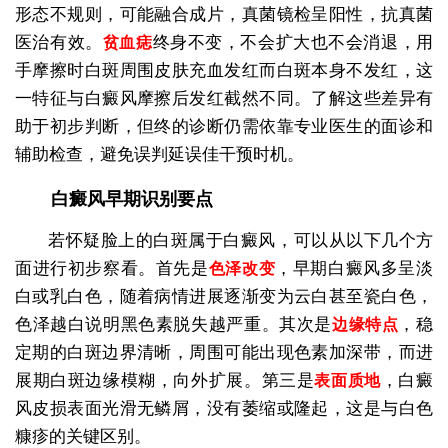
形态不规则，可能融合成片，真菌镜检呈阳性，抗真菌
医治有效。
终身不变，不会扩大也不会消退，用
贫血痣
手摩擦时白斑周围皮肤充血发红而白斑本身不发红，这
一特征与白癜风摩擦后发红截然不同。了解这些差异有
助于初步判断，但终的诊断仍需依靠专业医生的面诊和
辅助检查，避免误判延误佳干预时机。
白癜风早期识别要点
若怀疑脸上的白斑属于白癜风，可以从以下几个方
面进行初步察看。首先是
，早期白癜风多呈淡
色泽改变
白或乳白色，随着病情进展逐渐变为云白甚至瓷白色，
色泽越白说明黑色素脱失越严重。其次是
，稳
边缘特点
定期的白斑边界清晰，周围可能出现色素加深带，而进
展期白斑边缘模糊，向外扩展。第三是
，白癜
表面质地
风皮损表面光滑无鳞屑，没有萎缩或隆起，这是与白色
糠疹的关键区别。