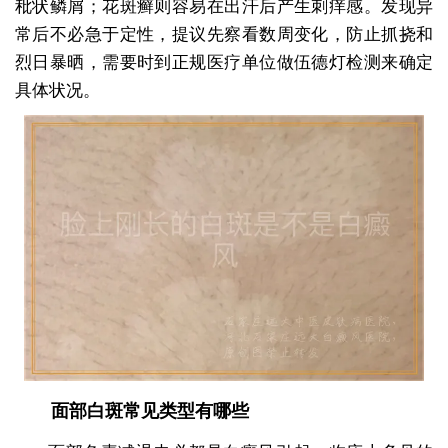
秕状鳞屑；花斑癣则容易在出汗后产生刺痒感。发现异
常后不必急于定性，提议先察看数周变化，防止抓挠和
烈日暴晒，需要时到正规医疗单位做伍德灯检测来确定
具体状况。
面部白斑常见类型有哪些