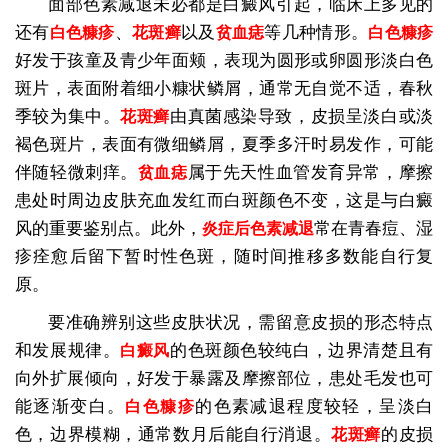
面部色素减退未必都是白癜风引起，临床上多见的
还有
、
以及
等几种情形。
白色糠疹
花斑癣
贫血痣
白色糠疹
好发于孩童及青少年面颊，表现为圆形或卵圆形淡白色
斑片，表面附着细小糠状鳞屑，通常无自觉不适，春秋
季较为集中。
由真菌感染导致，皮损呈淡白或淡
花斑癣
褐色斑片，表面有微细鳞屑，夏季多汗时易发作，可能
伴随轻微刺痒。
属于先天性血管发育异常，摩擦
贫血痣
患处时周边皮肤充血发红而白斑颜色不变，这是与白癜
风的重要鉴别点。此外，
常在青春痘、湿
炎症后色素减退
疹痊愈后留下暂时性色斑，随时间推移多数能自行复
原。
要准确辨别这些皮肤状况，需留意皮损的形态特点
和发展规律。
的色斑颜色较纯白，边界清楚且有
白癜风
向外扩展倾向，好发于暴露及摩擦部位，患处毛发也可
能逐渐变白。
的色素减退程度较轻，呈淡白
白色糠疹
色，边界模糊，通常数月后能自行消退。
的皮损
花斑癣