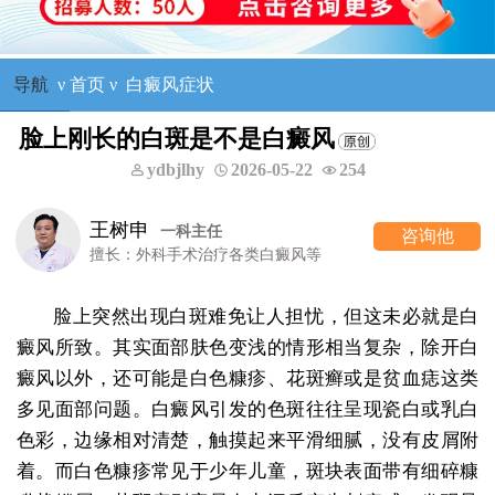
导航
ν
首页
ν
白癜风症状
脸上刚长的白斑是不是白癜风
ydbjlhy
2026-05-22
254
王树申
一科主任
咨询他
擅长：外科手术治疗各类白癜风等
脸上突然出现白斑难免让人担忧，但这未必就是白
癜风所致。其实面部肤色变浅的情形相当复杂，除开白
癜风以外，还可能是白色糠疹、花斑癣或是贫血痣这类
多见面部问题。白癜风引发的色斑往往呈现瓷白或乳白
色彩，边缘相对清楚，触摸起来平滑细腻，没有皮屑附
着。而白色糠疹常见于少年儿童，斑块表面带有细碎糠