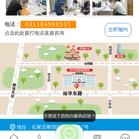
031186990555
电话：
立即预约
点击此处拨打电话直接咨询
方便说下您的白癜风症状？
地址：石家庄桥西区裕华东路7号
版权所有：石家庄远大中医皮肤病医院