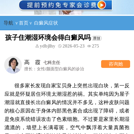
导航
ν
首页
ν
白癜风症状
孩子住潮湿环境会得白癜风吗
ydbjlhy
2026-05-23
275
高 霞
七科主任
咨询她
擅长：女性/颜面型白癜风的诊治
很多家长发现自家宝贝身上突然出现白块，第一反
应就是怀疑居住环境太潮湿惹的祸。其实单纯因为屋子
潮湿就直接长出白癜风的情况并不多见，这种皮肤问题
的核心原因在于身体内部黑色素合成出现了障碍，或者
是免疫系统错误攻击了色素细胞。不过要是家里长期湿
漉漉的，墙壁上长满霉斑，空气中飘浮着大量真菌孢