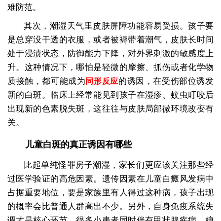
难防范。
其次，潮湿天气里皮肤屏障功能容易受损。孩子要
是总穿没干透的衣服，或者被褥带着潮气，皮肤长时间
处于浸渍状态，防御能力下降，对外界刺激的敏感度上
升。这种情况下，哪怕是轻微的摩擦、抓伤或者化学物
质接触，都可能成为
的诱因，在受伤部位诱发
同形反应
新的白斑。临床上经常能见到孩子在湿疹、蚊虫叮咬后
出现新的色素脱失斑，这往往与皮肤局部微环境改变有
关。
儿童白斑的真正诱因有哪些
比起单纯怪罪房子潮湿，家长们更应该关注那些经
过医学验证的高危因素。遗传因素在儿童白癜风发病中
占据重要地位，要是家族里有人得过这种病，孩子出现
的概率会比普通人群高出不少。另外，自身免疫系统失
调才是核心环节，很多小患者同时伴有甲状腺疾病、糖