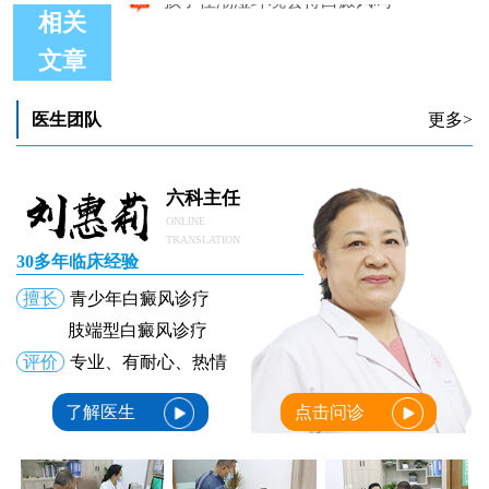
相关
文章
孩子住潮湿环境会得白癜风吗
医生团队
更多>
六科主任
ONLINE
TRANSLATION
30多年临床经验
擅长
青少年白癜风诊疗
肢端型白癜风诊疗
评价
专业、有耐心、热情
了解医生
点击问诊