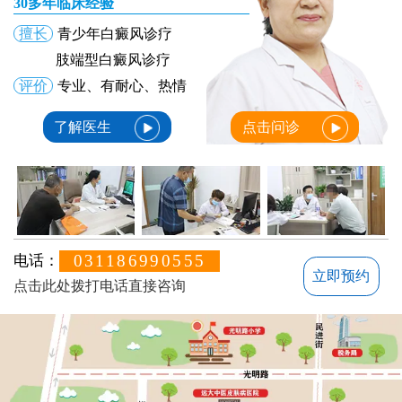
30多年临床经验
擅长
青少年白癜风诊疗
肢端型白癜风诊疗
评价
专业、有耐心、热情
了解医生
点击问诊
031186990555
电话：
立即预约
点击此处拨打电话直接咨询