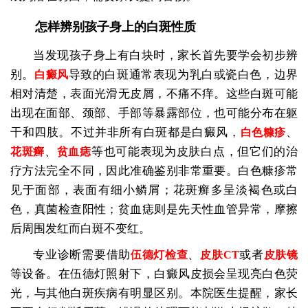
怎样辨别孩子身上的白斑性质
当发现孩子身上有白块时，家长首先要学会初步辨
别。
导致的白斑通常表现为乳白或瓷白色，边界
白癜风
相对清楚，表面光滑无皮屑，不痛不痒。这些白斑可能
出现在面部、颈部、手部等暴露部位，也可能分布在躯
干和四肢。不过并非所有白斑都是白癜风，
、
白色糠疹
、
等也可能表现为皮肤白点，但它们的治
花斑癣
贫血痣
疗方法完全不同，因此准确鉴别非常重要。白色糠疹常
见于面部，表面有细小鳞屑；花斑癣多呈淡褐色或白
色，真菌检查阳性；贫血痣则是先天性血管异常，摩擦
后周围发红而白斑不变红。
专业诊断需要借助
、
或者
伍德灯检查
皮肤CT
皮肤镜
等设备。在伍德灯照射下，白癜风皮损会呈现亮白色荧
光，与其他白斑疾病有明显区别。本院医生提醒，家长