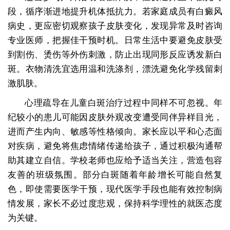
段，循序渐进地提升机体抵抗力。若家庭成员有白癜风
病史，更应密切观察孩子皮肤变化，发现异常及时咨询
专业医师，把握佳干预时机。日常生活中要避免皮肤受
到割伤、烫伤等外伤刺激，防止出现同形反应诱发新白
斑。衣物清洗宜选用温和洗涤剂，漂洗避免化学残留刺
激肌肤。
心理疏导在儿童白斑治疗过程中同样不可忽视。年
纪较小的患儿可能因皮肤外观改变遭受同伴异样目光，
进而产生内向、敏感等性格倾向。家长应以平和心态面
对疾病，避免将焦虑情绪传递给孩子，通过积极沟通帮
助其建立自信。学校老师也应给予适当关注，营造包容
友善的班级氛围。部分白斑随着年龄增长可能自然复
色，即使需要医学干预，现代医学手段也能有效控制病
情发展，家长不必过度悲观，保持科学理性的就医态度
为关键。