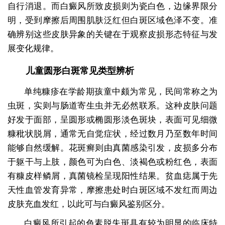
自行消退。而白癜风所致皮损则为瓷白色，边缘界限分
明，受到摩擦后周围肌肤泛红但白斑区域色泽不变。准
确辨别这些皮肤异象的关键在于观察皮损形态特征与发
展变化规律。
儿童圆形白斑常见类型辨析
单纯糠疹在学龄期孩童中颇为常见，民间常称之为
虫斑，实则与肠道寄生虫并无必然联系。这种皮肤问题
好发于面部，呈圆形或椭圆形淡色斑块，表面可见细微
糠秕状脱屑，通常无自觉症状，经过数月乃至数年时间
能够自然缓解。花斑癣则由真菌感染引发，皮损多分布
于躯干与上肢，颜色可为白色、淡褐色或粉红色，表面
有糠皮样鳞屑，真菌镜检呈现阳性结果。贫血痣属于先
天性血管发育异常，摩擦患处时白斑区域不发红而周边
皮肤充血发红，以此可与白癜风鉴别区分。
白癜风所引起的色素脱失斑具有较为明显的临床特