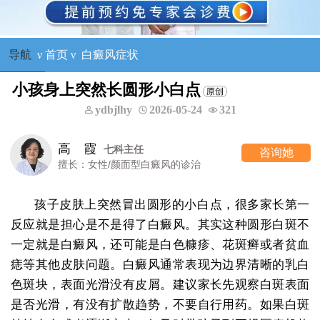
导航
ν
首页
ν
白癜风症状
小孩身上突然长圆形小白点
ydbjlhy
2026-05-24
321
高 霞
七科主任
咨询她
擅长：女性/颜面型白癜风的诊治
孩子皮肤上突然冒出圆形的小白点，很多家长第一
反应就是担心是不是得了白癜风。其实这种圆形白斑不
一定就是白癜风，还可能是白色糠疹、花斑癣或者贫血
痣等其他皮肤问题。白癜风通常表现为边界清晰的乳白
色斑块，表面光滑没有皮屑。建议家长先观察白斑表面
是否光滑，有没有扩散趋势，不要自行用药。如果白斑