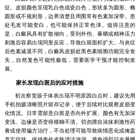
征。皮损颜色呈现乳白色或瓷白色，形状多为圆形、椭
圆形或不规则形，边界清楚且周围常有色素加深带。患
处毛发可能变白，也可能保持正常色泽。值得注意的
是，白癜风具有扩散倾向，受到外伤、暴晒或精神压力
刺激后容易出现同形反应，导致白斑面积扩大。与炎症
后色素减退不同，白癜风皮损处黑色素细胞功能完全丧
失，自然复色可能性极低，需要医学干预才能控制发
展。
家长发现白斑后的应对措施
初次察觉孩子体表出现不明原因白点时，建议先用
手机拍摄清晰照片留存记录，便于后续对比观察皮损变
化情况。日常需留意白斑是否向外扩展、颜色有无加深
变浅、边缘是否变得模糊不清。切勿擅自涂抹刺激性药
膏或使用偏方治疗，不当处理可能导致病情恶化或掩盖
真实症状。保持患处皮肤清洁滋润，避免强烈日光暴晒