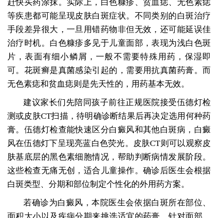
赶快买药涂抹。实际上，白色糠疹、贫血痣、无色素痣
等疾患都可能呈现皮肤白斑症状。不同类别的白斑治疗
手段差异很大，一旦用错药物非但无效，还可能延误佳
治疗时机。白色糠疹多见于儿童面部，表现为浅白色斑
片，表面有细小鳞屑，一般不需要特殊用药，保湿即
可。花斑癣是真菌感染引起的，需要用抗真菌药膏。而
无色素痣和贫血痣则是先天性的，用药基本无效。
建议家长们先陪同孩子前往正规医院接受伍德灯检
测或皮肤CT扫描，待明确诊断结果后再决定选用何种药
膏。伍德灯检查能快速区分白癜风和其他白斑病，白癜
风在伍德灯下呈现亮蓝白色荧光。皮肤CT则可以观察皮
肤基底层的黑色素细胞情况，帮助判断病情发展阶段。
这些检查无痛无创，适合儿童操作。确诊后医生会根据
白斑类型、分期和部位制定个性化的外用药方案。
若确诊为白癜风，本院医生会依据白斑所在部位、
面积大小以及疾病分期来挑选适宜的药膏。针对面部、