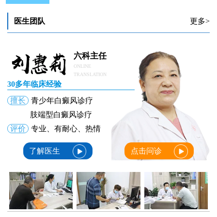
三周小孩长白癜风怎么治能行
小孩长白癜风怎么治效果好
医生团队
更多>
小孩长白癜风怎么治疗能好
肚皮上有白斑图片 小孩长白斑的原因
小孩长白癜风治好的几率大吗
六科主任
ONLINE
TRANSLATION
30多年临床经验
擅长
青少年白癜风诊疗
肢端型白癜风诊疗
评价
专业、有耐心、热情
了解医生
点击问诊