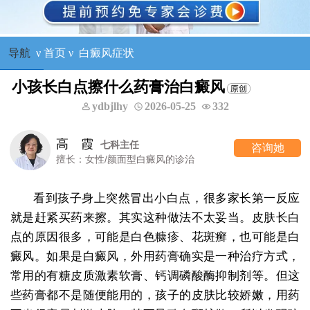
导航
ν
首页
ν
白癜风症状
小孩长白点擦什么药膏治白癜风
ydbjlhy
2026-05-25
332
高 霞
七科主任
咨询她
擅长：女性/颜面型白癜风的诊治
看到孩子身上突然冒出小白点，很多家长第一反应
就是赶紧买药来擦。其实这种做法不太妥当。皮肤长白
点的原因很多，可能是白色糠疹、花斑癣，也可能是白
癜风。如果是白癜风，外用药膏确实是一种治疗方式，
常用的有糖皮质激素软膏、钙调磷酸酶抑制剂等。但这
些药膏都不是随便能用的，孩子的皮肤比较娇嫩，用药