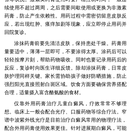
续使用不超过两周，之后需要间歇使用或更换为非激素
药膏，防止产生依赖性。用药过程中需密切留意皮肤反
应，若出现红肿、瘙痒加剧等现象，应立即停止用药并
回院复诊。
涂抹药膏前要先清洁皮肤，保持患处干燥。药膏用
量要适中，薄薄一层即可，不要涂得太厚。涂药后可以
轻轻按摩片刻，帮助药物吸收。同时也要记录用药后的
反应，复诊时向医生详细反馈。除却涂抹药膏，日常皮
肤护理同样关键。家长需协助孩子做好防晒措施，防止
强烈阳光直接照射白斑区域。饮食方面要确保营养搭配
合理，适量摄入富含酪氨酸的食材。
仅靠外用药膏治疗儿童白癜风，疗效常常不够理
想。临床上一般会配合光疗、口服药物等综合疗法。窄
谱中波紫外线光疗是目前治疗白癜风常用的物理疗法，
配合外用药膏使用效果更佳。针对进展期白癜风，可能