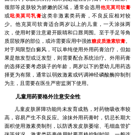
颈部等皮肤较为娇嫩的区域，通常会选用
他克莫司软膏
或
这类非激素类药膏，不良反应相对较
吡美莫司乳膏
少。他克莫司软膏适合两岁以上的儿童，一天涂抹两
次，使用时要注意避开眼睛和口唇周围。至于手足等角
质层较厚的部位，或许需要应用中强效
。
糖皮质激素软膏
对于局限型白癜风，可以单纯使用外用药膏治疗，但如
果是散发型或泛发型，则需要配合系统治疗。外用药膏
的选择还要考虑孩子的年龄，两岁以下的婴幼儿用药选
择更为有限，通常以弱效激素或钙调神经磷酸酶抑制剂
为主，且需要在医生严密监测下使用。
儿童用药要格外注意安全性
儿童皮肤屏障功能尚未发育成熟，对药物吸收率较
高，容易产生不良反应。涂抹外用药膏时，切忌长期大
面积使用激素类制剂，以防诱发皮肤萎缩、毛细血管扩
张等状况。激素类药膏使用时要严格控制时间，一般连