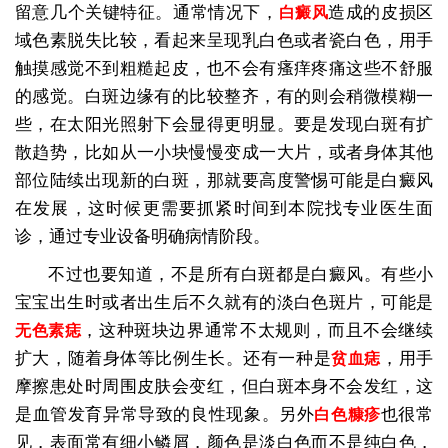
留意几个关键特征。通常情况下，
造成的皮损区
白癜风
域色素脱失比较，看起来呈现乳白色或者瓷白色，用手
触摸感觉不到粗糙起皮，也不会有瘙痒疼痛这些不舒服
的感觉。白斑边缘有的比较整齐，有的则会稍微模糊一
些，在太阳光照射下会显得更明显。要是发现白斑有扩
散趋势，比如从一小块慢慢变成一大片，或者身体其他
部位陆续出现新的白斑，那就要高度警惕可能是白癜风
在发展，这时候更需要抓紧时间到本院找专业医生面
诊，通过专业设备明确病情阶段。
不过也要知道，不是所有白斑都是白癜风。有些小
宝宝出生时或者出生后不久就有的淡白色斑片，可能是
，这种斑块边界通常不太规则，而且不会继续
无色素痣
扩大，随着身体等比例生长。还有一种是
，用手
贫血痣
摩擦患处时周围皮肤会变红，但白斑本身不会发红，这
是血管发育异常导致的良性现象。另外
也很常
白色糠疹
见，表面常有细小鳞屑，颜色是淡白色而不是纯白色，