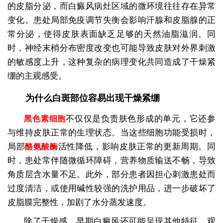
的皮脂分泌，而白癜风病灶区域的微环境往往存在异常
变化。患处局部免疫调节失衡会影响汗腺和皮脂腺的正
常分泌，使得皮肤表面缺乏足够的天然油脂滋润。同
时，神经末梢分布密度改变也可能导致皮肤对外界刺激
的敏感度上升，这种复杂的病理变化共同造成了干燥紧
绷的主观感受。
为什么白斑部位容易出现干燥紧绷
不仅仅是负责肤色形成的单元，它还参
黑色素细胞
与维持皮肤正常的生理状态。当这些细胞功能受损时，
局部
活性降低，影响皮肤正常的更新周期。同
酪氨酸酶
时，患处常伴随微循环障碍，营养物质输送不畅，导致
角质层含水量不足。此外，部分患者因担心刺激患处而
过度清洁，或使用碱性较强的洗护用品，进一步破坏了
皮脂膜完整性，加剧了水分蒸发速度。
除了干燥感，早期白癜风还可能呈现其他特征。观