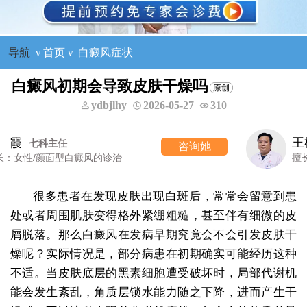
导航
ν
首页
ν
白癜风症状
白癜风初期会导致皮肤干燥吗
ydbjlhy
2026-05-27
310
王树申
一科主任
咨询她
擅长：外科手术治疗各类白癜风等
很多患者在发现皮肤出现白斑后，常常会留意到患
处或者周围肌肤变得格外紧绷粗糙，甚至伴有细微的皮
屑脱落。那么白癜风在发病早期究竟会不会引发皮肤干
燥呢？实际情况是，部分病患在初期确实可能经历这种
不适。当皮肤底层的黑素细胞遭受破坏时，局部代谢机
能会发生紊乱，角质层锁水能力随之下降，进而产生干