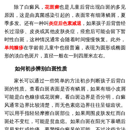
除了白癜风，
也是儿童后背出现白斑的多见
花斑癣
原因，这是由真菌感染引起的，表面常有细薄鳞屑，夏
季多发。还有一种叫
，如果孩子后背曾经
炎症后色素减退
长过湿疹、皮炎或其他皮肤炎症，痊愈后可能会留下暂
时性白斑，这种情况通常会随着时间慢慢恢复。此外，
在学龄前儿童中也很普遍，表现为圆形或椭圆
单纯糠疹
形的淡白色斑片，直径一般在一到四厘米左右。
如何初步辨别白斑性质
家长可以通过一些简单的方法初步判断孩子后背白
斑的性质。查看白斑表面是否有鳞屑，如果有细小皮屑
可能是白色糠疹或花斑癣。看白斑边界是否分明，白癜
风通常边界比较清楚，而无色素痣边界往往呈锯齿状。
可以用手指轻轻摩擦白斑部位，如果周围皮肤发红而白
斑处不变红，可能是贫血痣。如果白斑在阳光下暴晒后
容易发红或灼痛，要警惕白癜风的可能。不过这些方法