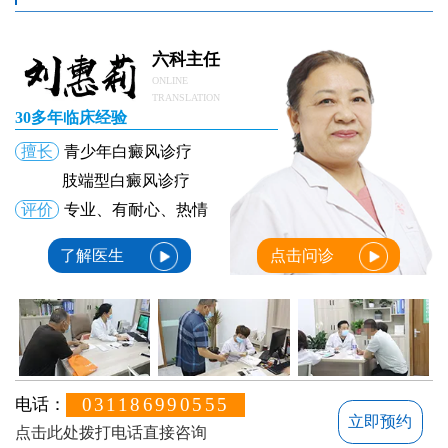
六科主任
ONLINE
TRANSLATION
30多年临床经验
擅长
青少年白癜风诊疗
肢端型白癜风诊疗
评价
专业、有耐心、热情
了解医生
点击问诊
031186990555
电话：
立即预约
点击此处拨打电话直接咨询