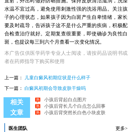
直射，外出时做好防晒措施。保持皮肤清洁滋润，洗澡
水温不宜过高，避免使用刺激性强的洗浴用品。关注孩
子的心理状态，如果孩子因为白斑产生自卑情绪，家长
要及时疏导，告诉孩子这不是什么严重的疾病，积极配
合检查治疗就好。定期复查很重要，即使确诊为良性白
斑，也提议每三到六个月查看一次变化情况。
本广告仅供医学药学专业人士阅读，请按药品说明书或
者在药师指导下购买和使用
上一篇：
儿童白癜风初期症状是什么样子
小孩后背起白点图片
小孩后背有白色小块是什么原因
下一篇：
白癜风初期会导致皮肤干燥吗
小孩后背起白点图片
小孩后背长几个白点怎么回事
相关
小孩后背突然长白色小块皮肤
文章
小孩后背长几个白点
医生团队
更多>