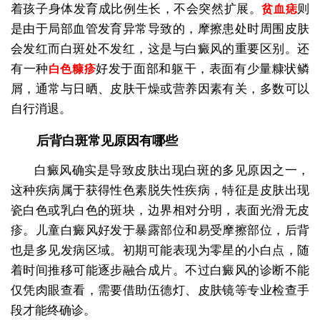
着孩子身体发育成比例生长，不会突然扩展。
则
贫血痣
是由于局部血管发育异常导致的，摩擦患处时周围皮肤
会发红而白斑处不发红，这是与白癜风的重要区别。还
有一种
好发于面部和躯干，表面有少量糠状鳞
白色糠疹
屑，通常与日晒、皮肤干燥或营养因素有关，多数可以
自行消退。
后背白斑常见原因有哪些
白癜风确实是导致皮肤出现白斑的多见原因之一，
这种疾病属于获得性色素脱失性疾病，特征是皮肤出现
瓷白色或乳白色的斑块，边界相对分明，表面光滑无皮
疹。儿童白癜风好发于暴露部位和易受摩擦部位，后背
也是多见发病区域。初期可能表现为零星的小白点，随
着时间推移可能逐步融合成片。不过白癜风的诊断不能
仅凭肉眼查看，需要借助伍德灯、皮肤镜等专业检查手
段才能终确诊。