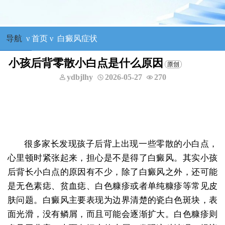
导航
ν
首页
ν
白癜风症状
小孩后背零散小白点是什么原因
ydbjlhy
2026-05-27
270
王树申
一科主任
咨询她
白癜风的诊治
擅长：外科手术治
很多家长发现孩子后背上出现一些零散的小白点，
心里顿时紧张起来，担心是不是得了白癜风。其实小孩
后背长小白点的原因有不少，除了白癜风之外，还可能
是无色素痣、贫血痣、白色糠疹或者单纯糠疹等常见皮
肤问题。白癜风主要表现为边界清楚的瓷白色斑块，表
面光滑，没有鳞屑，而且可能会逐渐扩大。白色糠疹则