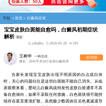
导航
ν
首页
ν
白癜风症状
宝宝皮肤白斑能自愈吗，白癜风初期症状
解析
ydbjlhy
2026-05-28
295
王树申
一科主任
咨询他
擅长：外科手术治疗各类白癜风等
当家长发现宝宝皮肤出现不明原因的白点或白块
时，关心的问题往往是这些白斑能不能自己消失。从临
床观察来看，婴幼儿白癜风或特发性皮肤白斑通常不具
备自愈倾向，如果不采取任何措施，白色斑块很可能持
续存在甚至逐渐扩散。虽然极少数因炎症后色素减退导