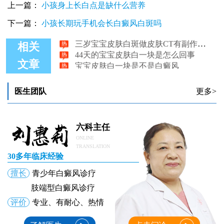
三岁宝宝皮肤白癜风忌食什么
上一篇：
小孩身上长白点是缺什么营养
六个月大的宝宝皮肤上有白斑是白癜风吗
下一篇：
小孩长期玩手机会长白癜风白斑吗
宝宝皮肤白斑能自愈吗，白癜风初期症状解析
三岁宝宝皮肤白斑做皮肤CT有副作用吗
相关
44天的宝宝皮肤白一块是怎么回事
宝宝皮肤白一块是不是白癜风
文章
医生团队
更多>
六科主任
ONLINE
TRANSLATION
30多年临床经验
擅长
青少年白癜风诊疗
肢端型白癜风诊疗
评价
专业、有耐心、热情