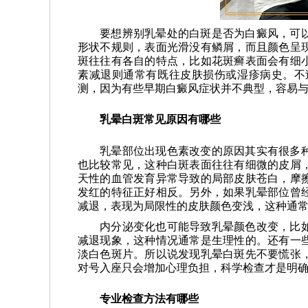
要想辨别乳晕处的白斑是否为白癜风，可
形状不规则，表面光滑没有鳞屑，而且颜色呈
斑往往有各自的特点，比如花斑癣表面会有细
素减退则通常有既往皮肤损伤或湿疹病史。不
测，因为有些早期白癜风症状并不典型，容易
乳晕白斑常见原因有哪些
乳晕部位出现色素改变的原因其实有很多
也比较常见，这种白斑表面往往有细微的皮屑
天性的血管发育异常导致的局部皮肤苍白，摩
发红的特征正好相反。另外，如果乳晕部位曾
减退，表现为局限性的皮肤颜色变浅，这种通
内分泌变化也可能导致乳晕颜色改变，比
减退现象，这种情况通常是生理性的。还有一
淡白色斑片。所以说发现乳晕白斑先不要慌张
对号入座只会增加心理负担，科学检查才是明
专业检查方法有哪些