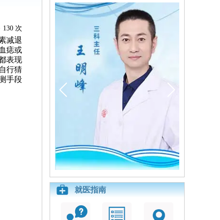
130 次
素减退
血痣或
都表现
自行猜
测手段
就医指南