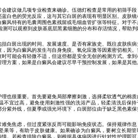
常会建议做几项专业检查来确诊。伍德灯检查是常用的初筛手段
亮蓝白色的荧光反应，这与其它白斑的表现有明显区别。皮肤镜
白癜风特有的毛囊周围色素残留或毛细血管扩张等特征。对于不
检测可以观察到皮肤基底层黑素细胞的分布和存活情况，帮助判
包括白斑出现的时间、发展速度、是否有家族史、既往皮肤疾病
查，因为白癜风的发生与自身免疫、氧化应激等因素密切相关。
查时可能会有轻微不适，但这些都是安全无创的检测方式。拿到
管理方案，如果是白癜风会建议尽早干预控制发展，如果是其他
护理也很重要。首先要避免局部摩擦刺激，选择柔软透气的棉质
温不宜过高，避免使用刺激性强的洗浴产品，轻柔清洗后保持
部分紫外线，但夏季或强光环境下，白斑部位由于缺乏黑色素保
常难免焦虑，但过度紧张反而可能影响免疫状态。保持规律作息
坚果等，有助于皮肤健康。如果确诊为白癜风，要树立长期管
病情。若检查排除白癜风，则根据具体病因进行针对性护理即可