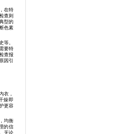
，在特
检查则
典型的
断色素
史等。
需要特
检查报
原因引
内衣，
干燥即
护更容
，均衡
理的信
。无论