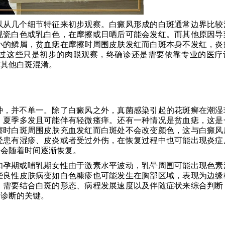
以从几个细节特征来初步观察。白癜风形成的白斑通常边界比较
现瓷白色或乳白色，在摩擦或日晒后可能会发红。而其他原因导
小的鳞屑，贫血痣在摩擦时周围皮肤发红而白斑本身不发红，炎
过这些只是初步的肉眼观察，终确诊还是需要依靠专业的医疗
与其他白斑混淆。
种，并不单一。除了白癜风之外，真菌感染引起的花斑癣在潮湿
，夏季多发且可能伴有轻微瘙痒。还有一种情况是贫血痣，这是
擦时白斑周围皮肤充血发红而白斑处不会改变颜色，这与白癜风
经患有湿疹、皮炎或者受过外伤，在恢复过程中也可能出现炎症
常会随着时间逐渐恢复。
如孕期或哺乳期女性由于激素水平波动，乳晕周围可能出现色素
些良性皮肤病变如白色糠疹也可能发生在胸部区域，表现为边缘
，需要结合白斑的形态、病程发展速度以及伴随症状来综合判断
确诊断的关键。