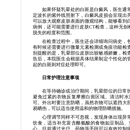
如果怀疑乳晕处的白斑是白癜风，医生通
定波长的紫外线照射下，白癜风皮损会呈现出
可以放大观察皮肤表面的微观结构，能够看到
病例，还可能需要进行皮肤CT检查，这种无创
脱失的程度和范围。
在检查过程中，医生还会详细询问病史，
有时候还需要进行微量元素检测或免疫功能检
别提醒的是，乳晕部位皮肤比较敏感娇嫩，检
告后，本院医生会根据具体结果制定个性化的
起的白斑则对症处理即可。
日常护理注意事项
在等待确诊或治疗期间，乳晕部位的日常
避免过紧的衣物反复摩擦白斑区域。清洁时水
可。外出时要注意防晒，虽然衣物可以遮挡大
易晒伤，可以适当使用温和的物理防晒措施。
心理调节同样不可忽视，发现身体出现异
饮食，适当补充富含酪氨酸的食物如豆制品、
心，目前通过光疗、药物等手段可以有效控制