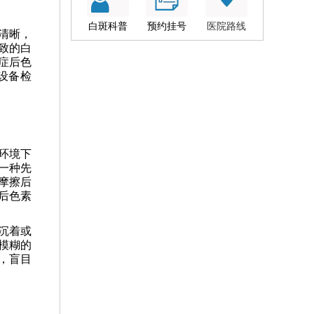
白斑科普
预约挂号
医院路线
清晰，
致的白
症后色
设备检
环境下
一种先
摩擦后
后色素
沉着或
模糊的
，盲目