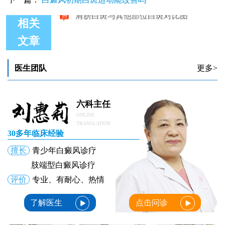
相关
文章
肩膀白斑与其他部位白斑对比图
医生团队
更多>
六科主任
ONLINE
TRANSLATION
30多年临床经验
擅长
青少年白癜风诊疗
肢端型白癜风诊疗
评价
专业、有耐心、热情
了解医生
点击问诊