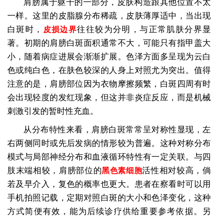
肩膀属于躯干的一部分，皮肤构造跟其他位置不太
一样。这里的皮脂腺分布稀疏，皮肤薄厚适中，当出现
白斑时，
往往较为分明，与正常肌肤分界显
皮损边界
著。初期的肩膀白斑面积通常不大，可能只有指甲盖大
小，随着病症进展会渐渐扩展。色泽方面多呈现为云白
色或纯白色，在肤色较深的人身上对照尤为突出。值得
注意的是，肩膀部位因为衣物摩擦频繁，白斑四周有时
会出现轻度的发红现象，但这并非炎症反应，而是机械
刺激引发的暂时性充血。
从分布特性来看，肩膀白斑常常呈对称性显现，左
右两侧同时或先后发病的情形较为普遍。这种对称分布
模式与局部神经分布和血液循环特性有一定关联。与四
肢末端相较，肩膀部位的
活性相对较高，倘
黑色素细胞
若及早介入，复色的概率也更大。患者在察看时可以用
手机拍照记载，定期对照白斑的大小和色泽变化，这种
方式简便有效，能为后续诊疗供给重要参考依据。另