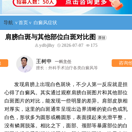
导航
ν
首页
ν
白癜风症状
肩膀白斑与其他部位白斑对比图
ydbjlhy
2026-07-07
175
王树申
一科主任
咨询他
擅长：外科手术治疗各类白癜风等
发现肩膀上出现白色斑块，不少人第一反应就是担
心得了白癜风。其实通过观察肩膀白斑图片和其他部位
白斑图片的对比，能发现一些明显的差异。肩部皮肤相
对厚实，这里的白斑通常呈现出边界清晰的瓷白色或乳
白色，形状多为圆形或椭圆形，表面摸起来光滑平整，
没有鳞屑脱落。相比之下，面部、颈部等暴露部位的白