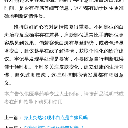
样对照起来更客观准确。同时还要留意记录白斑出现的
时间、是否有痒感等细节信息，这些都有助于医生更准
确地判断病情性质。
维持良好的心态对病情恢复很重要。不同部位的白
斑治疗反应确实存在差异，肩膀部位通常比手脚部位更
容易见到效果。倘若察觉白斑有蔓延趋势，或者色泽显
著变白，建议趁早在线了解详情，获取个性化的诊疗建
议。牢记早发现早处理是要害，不要随意自行判断耽误
佳干预时机。平时多关注皮肤变化，建立健康的生活习
惯，避免过度焦虑，这些对控制病情发展都有积极意
义。
本广告仅供医学药学专业人士阅读，请按药品说明书或
者在药师指导下购买和使用
上一篇：
身上突然出现小白点是白癜风吗
下一篇：
白癜风初期白斑运动能改善吗