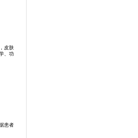
，皮肤
学、功
据患者