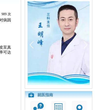
989 次
对病因
皮至真
率可达
就医指南