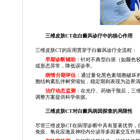
三维皮肤CT在白癜风诊疗中的核心作用
三维皮肤CT的应用贯穿于白癜风诊疗全流程：
早期诊断辅助
：针对不典型白斑（如颜色
或形态异常，降低误诊率。
病情分期评估
：通过量化黑色素细胞破坏
胞结构紊乱伴树突缩短，稳定期则表现为边界
治疗动态监测
：在光疗、药物干预后，三
调整方案提供科学依据。
三维皮肤CT对白癜风病因探查的局限性
尽管三维皮肤CT在病理诊断中具有显著优势，
免疫、氧化应激及神经内分泌等多因素交互作