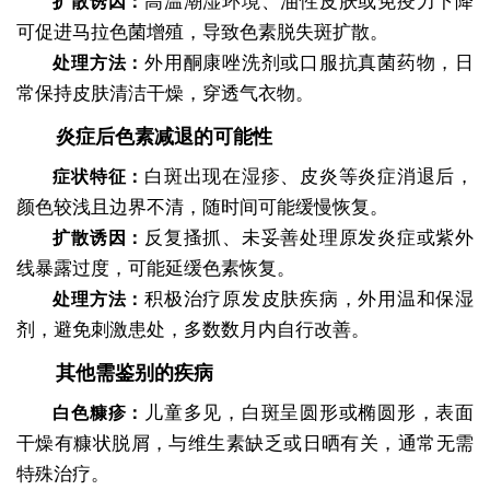
高温潮湿环境、油性皮肤或免疫力下降
扩散诱因：
可促进马拉色菌增殖，导致色素脱失斑扩散。
外用酮康唑洗剂或口服抗真菌药物，日
处理方法：
常保持皮肤清洁干燥，穿透气衣物。
炎症后色素减退的可能性
白斑出现在湿疹、皮炎等炎症消退后，
症状特征：
颜色较浅且边界不清，随时间可能缓慢恢复。
反复搔抓、未妥善处理原发炎症或紫外
扩散诱因：
线暴露过度，可能延缓色素恢复。
积极治疗原发皮肤疾病，外用温和保湿
处理方法：
剂，避免刺激患处，多数数月内自行改善。
其他需鉴别的疾病
儿童多见，白斑呈圆形或椭圆形，表面
白色糠疹：
干燥有糠状脱屑，与维生素缺乏或日晒有关，通常无需
特殊治疗。