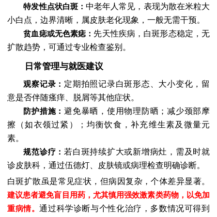
中老年人常见，表现为散在米粒大
特发性点状白斑：
小白点，边界清晰，属皮肤老化现象，一般无需干预。
先天性疾病，白斑形态稳定，无
贫血痣或无色素痣：
扩散趋势，可通过专业检查鉴别。
日常管理与就医建议
定期拍照记录白斑形态、大小变化，留
观察记录：
意是否伴随瘙痒、脱屑等其他症状。
避免暴晒，使用物理防晒；减少颈部摩
防护措施：
擦（如衣领过紧）；均衡饮食，补充维生素及微量元
素。
若白斑持续扩大或新增病灶，需及时就
规范诊疗：
诊皮肤科，通过伍德灯、皮肤镜或病理检查明确诊断。
白斑扩散虽是常见症状，但病因复杂，个体差异显著。
建议患者避免盲目用药，尤其慎用强效激素类药物，以免加
通过科学诊断与个性化治疗，多数情况可得到
重病情。