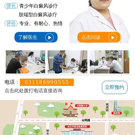
擅长
青少年白癜风诊疗
肢端型白癜风诊疗
评价
专业、有耐心、热情
了解医生
点击问诊
031186990555
电话：
立即预约
点击此处拨打电话直接咨询