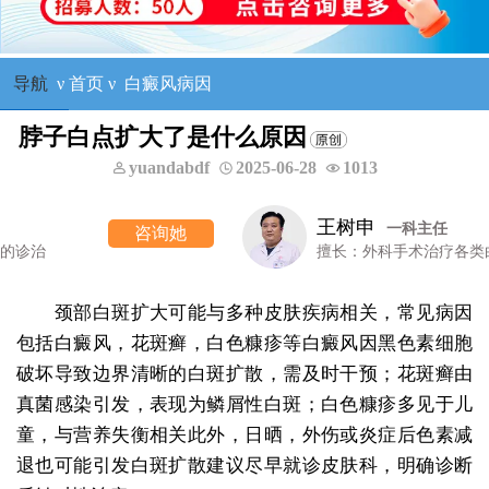
导航
ν
首页
ν
白癜风病因
脖子白点扩大了是什么原因
yuandabdf
2025-06-28
1013
王树申
一科主任
询她
咨
擅长：外科手术治疗各类白癜风等
颈部白斑扩大可能与多种皮肤疾病相关，常见病因
包括白癜风，花斑癣，白色糠疹等白癜风因黑色素细胞
破坏导致边界清晰的白斑扩散，需及时干预；花斑癣由
真菌感染引发，表现为鳞屑性白斑；白色糠疹多见于儿
童，与营养失衡相关此外，日晒，外伤或炎症后色素减
退也可能引发白斑扩散建议尽早就诊皮肤科，明确诊断