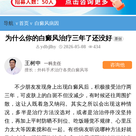
导航
ν
首页
ν
白癜风病因
为什么你的白癜风治疗三年了还没好
ydbjlhy
2026-05-08
434
王树申
一科主任
咨询他
擅长：外科手术治疗各类白癜风等
不少朋友发现身上出现白癜风后，积极接受治疗两
三年，可皮肤上的白斑不但没减少，有时候还往周围扩
散，这让人既着急又纳闷。其实之所以会出现这种情
况，多半是治疗方法没选对，或者是治治停停没坚持
住，再加上平时防晒不到位、吃饭睡觉不规律、心里压
力太大等因素搅和在一起。有些病友听说哪种方法好就