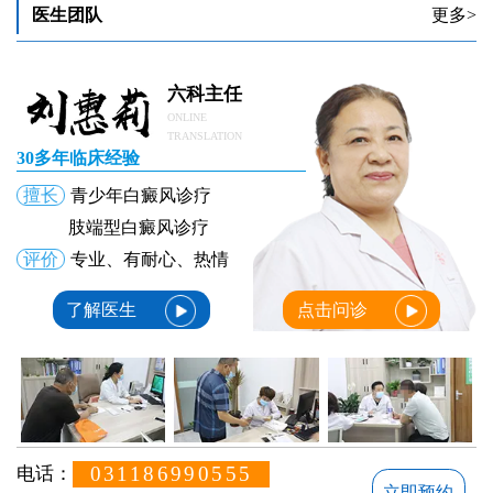
医生团队
更多>
六科主任
ONLINE
TRANSLATION
30多年临床经验
擅长
青少年白癜风诊疗
肢端型白癜风诊疗
评价
专业、有耐心、热情
了解医生
点击问诊
031186990555
电话：
立即预约