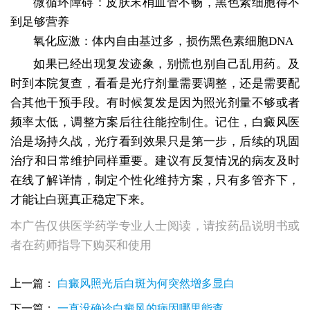
微循环障碍：皮肤末梢血管不畅，黑色素细胞得不
到足够营养
氧化应激：体内自由基过多，损伤黑色素细胞DNA
如果已经出现复发迹象，别慌也别自己乱用药。及
时到本院复查，看看是光疗剂量需要调整，还是需要配
合其他干预手段。有时候复发是因为照光剂量不够或者
频率太低，调整方案后往往能控制住。记住，白癜风医
治是场持久战，光疗看到效果只是第一步，后续的巩固
治疗和日常维护同样重要。建议有反复情况的病友及时
在线了解详情，制定个性化维持方案，只有多管齐下，
才能让白斑真正稳定下来。
本广告仅供医学药学专业人士阅读，请按药品说明书或
者在药师指导下购买和使用
为什么白癜风治疗好后还会复发
上一篇：
白癜风照光后白斑为何突然增多显白
为什么白癜风照308灯会起泡
为什么白癜风可以照光却不能晒太阳
下一篇：
一直没确诊白癜风的病因哪里能查