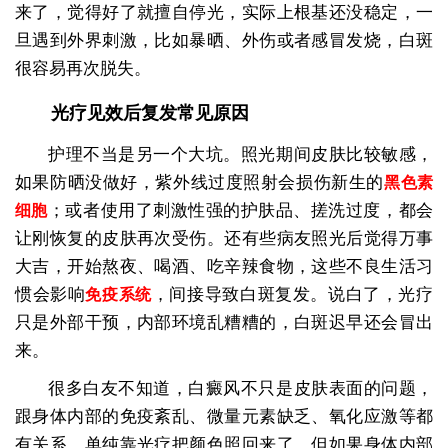
来了，觉得好了就擅自停光，实际上根基还没稳定，一
旦遇到外界刺激，比如暴晒、外伤或者感冒发烧，白斑
很容易再次脱失。
光疗见效后复发常见原因
护理不当是另一个大坑。照光期间皮肤比较敏感，
如果防晒没做好，紫外线过度照射会损伤新生的
黑色素
；或者使用了刺激性强的护肤品、搓洗过度，都会
细胞
让刚恢复的皮肤再次受伤。还有些病友照光后觉得万事
大吉，开始熬夜、喝酒、吃辛辣食物，这些不良生活习
惯会影响
，间接导致白斑复发。说白了，光疗
免疫系统
只是外部干预，内部环境乱糟糟的，白斑迟早还会冒出
来。
很多白友不知道，白癜风不只是皮肤表面的问题，
跟身体内部的免疫紊乱、微量元素缺乏、氧化应激等都
有关系。单纯靠光疗把颜色照回来了，但如果身体内部