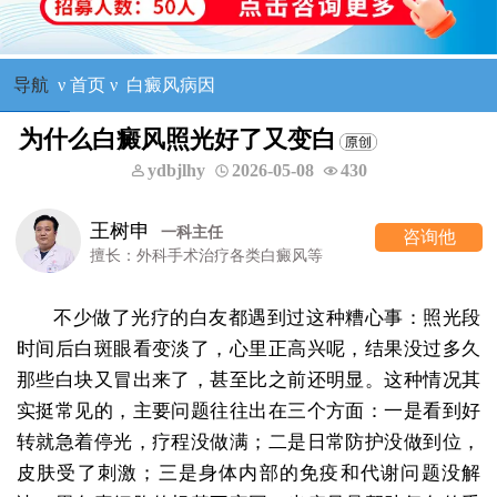
导航
ν
首页
ν
白癜风病因
为什么白癜风照光好了又变白
ydbjlhy
2026-05-08
430
王树申
一科主任
咨询他
擅长：外科手术治疗各类白癜风等
不少做了光疗的白友都遇到过这种糟心事：照光段
时间后白斑眼看变淡了，心里正高兴呢，结果没过多久
那些白块又冒出来了，甚至比之前还明显。这种情况其
实挺常见的，主要问题往往出在三个方面：一是看到好
转就急着停光，疗程没做满；二是日常防护没做到位，
皮肤受了刺激；三是身体内部的免疫和代谢问题没解