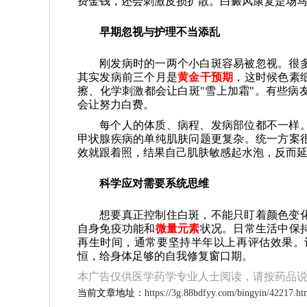
费金钱，还会刺激皮损扩散。白癜风康复是场
早期忽视与护理不当添乱
刚发病时的一两个小白斑容易被忽视。很
其实发病前三个月是
黄金干预期
，这时候色素
擦、化学刺激都会让白斑"雪上加霜"。有些病
会让努力白费。
每个人的体质、病程、发病部位都不一样
甲状腺疾病的单纯肌肤问题更复杂。统一方案
效就跟着照，结果自己肌肤敏感起水泡，反而
科学应对需要系统思维
想要真正控制住白斑，不能只盯着颜色变
自身免疫功能和
微量元素
状况。日常生活中保
再生时间，通常要坚持半年以上再评估效果。
恒，给身体足够的自我修复窗口期。
本广告仅供医学药学专业人士阅读，请按药品
当前文章地址：
https://3g.88bdfyy.com/bingyin/42217.ht