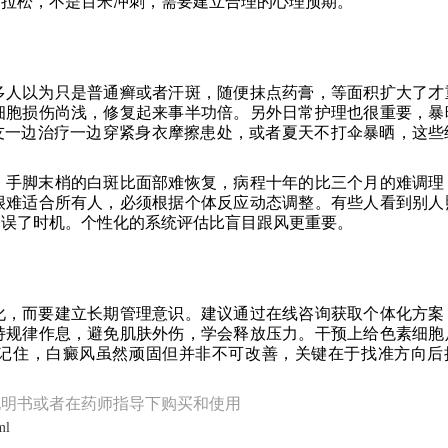
马拉松，不是百米冲刺，需要建立合理的心理预期。
多人以为只是普通癣或者汗斑，随便抹点药膏，等面积扩大了才
细胞损伤尚浅，修复起来事半功倍。另外日常护理也很重要，暴
友一边治疗一边穿紧身衣摩擦患处，或者夏天不打伞暴晒，这些
。手脚末梢的白斑比面部难恢复，病程十年的比三个月的难调理
很难适合所有人，必须根据个体反应动态调整。有些人看到别人
延误了时机。个性化的系统评估比盲目跟风更重要。
化，而要建立长期管理意识。建议通过在线咨询获取个体化方案
持规律作息，避免肌肤外伤，学会释放压力。干预上给色素细胞
记住，白癜风虽然顽固但并非不可改善，关键在于找准方向后
说明书或者在药师指导下购买和使用
ml