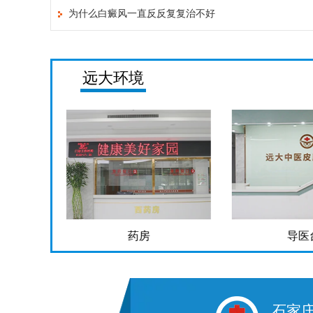
为什么白癜风一直反反复复治不好
远大环境
药房
导医
石家