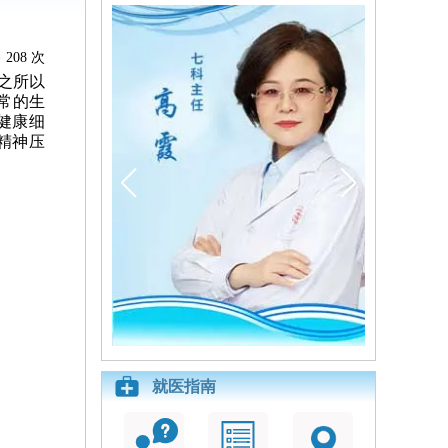
208 次
之所以
常的生
健康细
精神压
就医指南