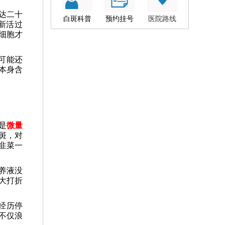
达二十
白斑科普
预约挂号
医院路线
新活过
细胞才
可能还
本身含
是
微量
斑，对
韭菜一
养液没
大打折
经历停
不仅浪