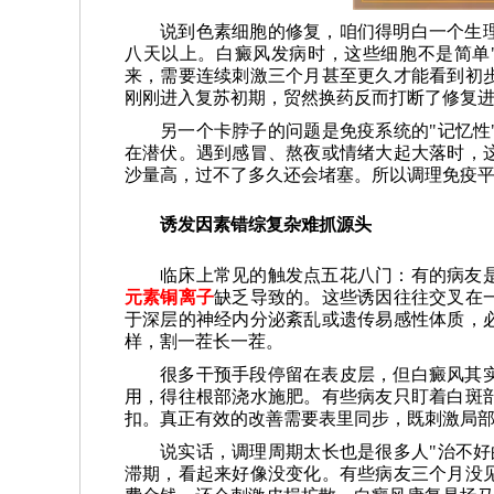
说到色素细胞的修复，咱们得明白一个生
八天以上。白癜风发病时，这些细胞不是简单
来，需要连续刺激三个月甚至更久才能看到初
刚刚进入复苏初期，贸然换药反而打断了修复
另一个卡脖子的问题是免疫系统的"记忆性
在潜伏。遇到感冒、熬夜或情绪大起大落时，
沙量高，过不了多久还会堵塞。所以调理免疫
诱发因素错综复杂难抓源头
临床上常见的触发点五花八门：有的病友
元素铜离子
缺乏导致的。这些诱因往往交叉在
于深层的神经内分泌紊乱或遗传易感性体质，
样，割一茬长一茬。
很多干预手段停留在表皮层，但白癜风其
用，得往根部浇水施肥。有些病友只盯着白斑
扣。真正有效的改善需要表里同步，既刺激局
说实话，调理周期太长也是很多人"治不好
滞期，看起来好像没变化。有些病友三个月没