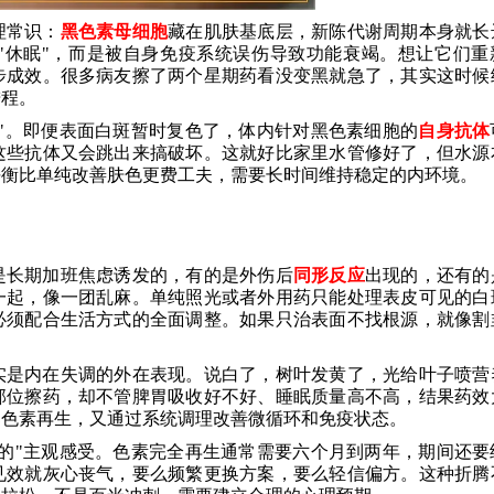
理常识：
黑色素母细胞
藏在肌肤基底层，新陈代谢周期本身就长
"休眠"，而是被自身免疫系统误伤导致功能衰竭。想让它们重
步成效。很多病友擦了两个星期药看没变黑就急了，其实这时候
进程。
"。即便表面白斑暂时复色了，体内针对黑色素细胞的
自身抗体
这些抗体又会跳出来搞破坏。这就好比家里水管修好了，但水源
平衡比单纯改善肤色更费工夫，需要长时间维持稳定的内环境。
是长期加班焦虑诱发的，有的是外伤后
同形反应
出现的，还有的
一起，像一团乱麻。单纯照光或者外用药只能处理表皮可见的白
必须配合生活方式的全面调整。如果只治表面不找根源，就像割
实是内在失调的外在表现。说白了，树叶发黄了，光给叶子喷营
部位擦药，却不管脾胃吸收好不好、睡眠质量高不高，结果药效
部色素再生，又通过系统调理改善微循环和免疫状态。
的"主观感受。色素完全再生通常需要六个月到两年，期间还要
见效就灰心丧气，要么频繁更换方案，要么轻信偏方。这种折腾