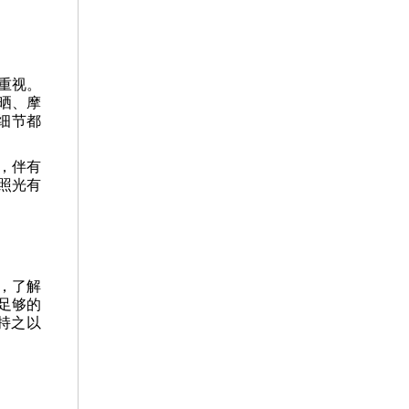
重视。
晒、摩
细节都
，伴有
照光有
，了解
足够的
持之以