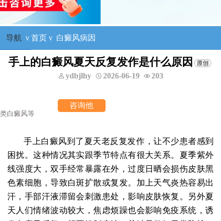
导航
ν
首页
ν
白癜风病因
手上的白癜风夏天反复发作是什么原因
ydbjlhy
2026-06-19
203
询他
手上白癜风到了夏天老反复发作，让不少患者感到
困扰。这种情况其实跟季节特点有很大关系。夏季紫外
线强度大，双手经常暴露在外，过度日晒会损伤皮肤黑
色素细胞，导致白斑扩散或复发。加上天气炎热容易出
汗，手部汗液滞留会刺激患处，影响皮肤恢复。另外夏
天人们情绪波动较大，焦虑烦躁也会影响免疫系统，诱