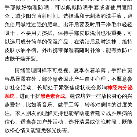
手部做好物理防晒，可以佩戴防晒手套或者使用遮阳
伞，减少阳光直射时间。选择温和无刺激的洗手液，避
免使用碱性过强的肥皂。出汗后要及时用干净毛巾轻轻
吸干，不要用力擦拭。保持手部皮肤滋润也很重要，可
以选用成分简单的保湿产品，在清洁后及时涂抹，维持
皮肤水油平衡。外出携带保湿霜随时补涂，能有效防止
皮肤干燥开裂。
情绪管理同样不可忽视。夏季衣着单薄，手部白斑
容易暴露在外，部分患者因此产生自卑心理，不愿意参
加社交活动。长期处于紧张焦虑状态会影响
神经内分泌
，进而干扰
。建议培养一些放松身心的兴
系统
黑色素合成
趣爱好，比如听音乐、做手工等，转移对病情的过度关
注。家人朋友的理解支持也能帮助患者建立战胜疾病的
信心。适当参加户外活动，选择清晨或傍晚时段，既能
放松心情又能避免强光伤害。