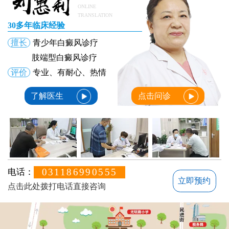
ONLINE
TRANSLATION
30多年临床经验
擅长
青少年白癜风诊疗
肢端型白癜风诊疗
评价
专业、有耐心、热情
了解医生
点击问诊
031186990555
电话：
立即预约
点击此处拨打电话直接咨询