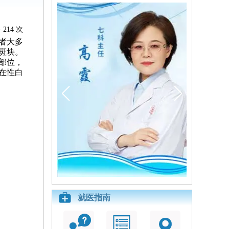
214 次
者大多
斑块。
部位，
在性白
就医指南