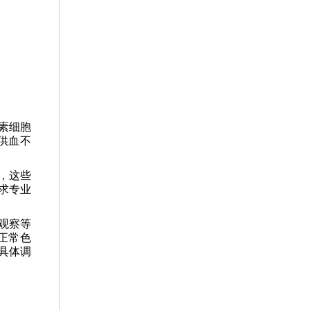
素细胞
供血不
，这些
求专业
观察等
正常色
具体调