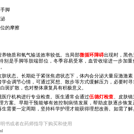
射手脚
分泌
部位的摩擦
营养物质和氧气输送效率较低。当局部
微循环障碍
出现时，黑色
特别是手脚等肢端部位，冬季容易受寒，血管收缩进一步加重
由。
皮肤状态。长期处于紧张焦虑状态下，体内会分泌大量应激激素
者学会调节心情，可通过冥想、散步等方式缓解压力，必要时寻
有白斑扩散，也对整体康复具有积极意义。
规医疗机构进行专业检查。医生通常会通过
伍德灯检查
、皮肤镜
理方案。早期干预能够有效控制病情发展，帮助皮肤逐步恢复
再生需要一定周期，坚持科学护理才能获得理想改善。如需了解
说明书或者在药师指导下购买和使用
ml