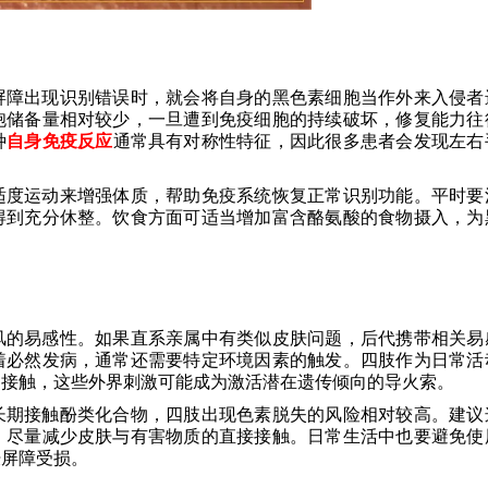
屏障出现识别错误时，就会将自身的黑色素细胞当作外来入侵者
胞储备量相对较少，一旦遭到免疫细胞的持续破坏，修复能力往
种
自身免疫反应
通常具有对称性特征，因此很多患者会发现左右
适度运动来增强体质，帮助免疫系统恢复正常识别功能。平时要
得到充分休整。饮食方面可适当增加富含酪氨酸的食物摄入，为
风的易感性。如果直系亲属中有类似皮肤问题，后代携带相关易
着必然发病，通常还需要特定环境因素的触发。四肢作为日常活
品接触，这些外界刺激可能成为激活潜在遗传倾向的导火索。
长期接触酚类化合物，四肢出现色素脱失的风险相对较高。建议
，尽量减少皮肤与有害物质的直接接触。日常生活中也要避免使
肤屏障受损。