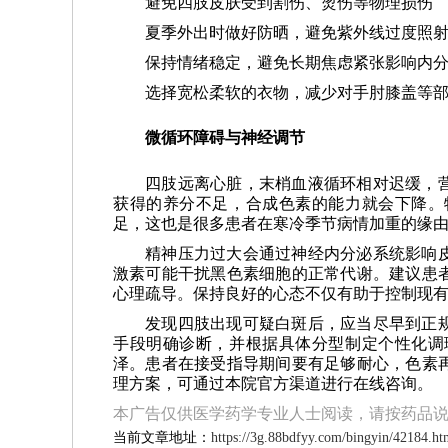
避免四肢皮肤受到割伤、烫伤等物理损伤
夏季外出时做好防晒，避免紫外线过度照
保持情绪稳定，避免长期焦虑紧张影响内
选择宽松柔软的衣物，减少对手肘膝盖等
微循环障碍与神经调节
四肢远离心脏，末梢血液循环相对迟缓，
获得的养分不足，合成色素的能力就会下降。
足，这也是很多患者在寒冷季节病情加重的缘
精神压力过大会通过神经内分泌系统影响
激素可能干扰黑色素细胞的正常代谢。建议患
心理疏导。保持良好的心态不仅有助于控制现
发现四肢出现可疑白斑后，应当尽早到正
手段明确诊断，并根据具体分型制定个性化调
泽。患者在接受指导期间要有足够耐心，色素
理方案，可通过本院官方渠道进行在线咨询。
本广告仅供医学药学专业人士阅读，请按药品
当前文章地址：
https://3g.88bdfyy.com/bingyin/42184.ht