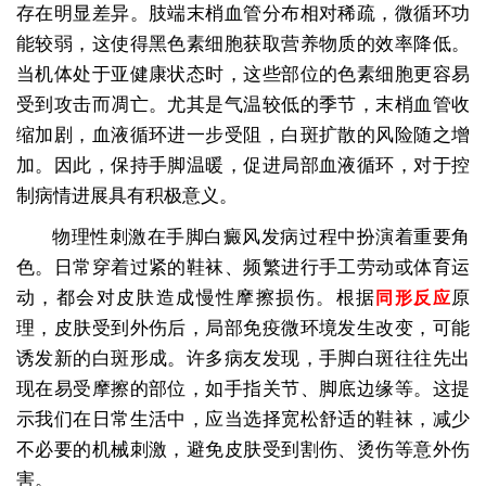
存在明显差异。肢端末梢血管分布相对稀疏，微循环功
能较弱，这使得黑色素细胞获取营养物质的效率降低。
当机体处于亚健康状态时，这些部位的色素细胞更容易
受到攻击而凋亡。尤其是气温较低的季节，末梢血管收
缩加剧，血液循环进一步受阻，白斑扩散的风险随之增
加。因此，保持手脚温暖，促进局部血液循环，对于控
制病情进展具有积极意义。
物理性刺激在手脚白癜风发病过程中扮演着重要角
色。日常穿着过紧的鞋袜、频繁进行手工劳动或体育运
动，都会对皮肤造成慢性摩擦损伤。根据
原
同形反应
理，皮肤受到外伤后，局部免疫微环境发生改变，可能
诱发新的白斑形成。许多病友发现，手脚白斑往往先出
现在易受摩擦的部位，如手指关节、脚底边缘等。这提
示我们在日常生活中，应当选择宽松舒适的鞋袜，减少
不必要的机械刺激，避免皮肤受到割伤、烫伤等意外伤
害。