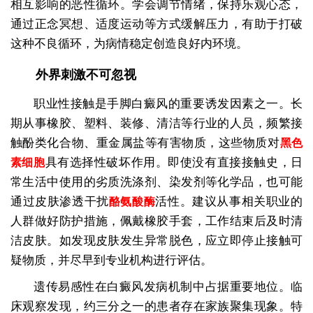
相互影响的恶性循环。学会调节情绪，保持乐观心态，
通过正念冥想、适度运动等方式缓解压力，有助于打破
这种不良循环，为病情稳定创造良好内环境。
外界刺激不可忽视
职业性接触是手脚白癜风的重要诱发因素之一。长
期从事橡胶、塑料、装修、清洁等行业的人员，频繁接
触酚类化合物、重金属盐等有害物质，这些物质对
黑色
具有选择性破坏作用。即使没有直接接触史，日
素细胞
常生活中使用的劣质洗涤剂、染发剂等化学品，也可能
通过皮肤渗透干扰
活性。建议从事相关职业的
酪氨酸酶
人群做好防护措施，佩戴橡胶手套，工作结束后及时清
洁皮肤。如发现皮肤发生异常脱色，应立即停止接触可
疑物质，并尽早到专业机构进行评估。
遗传易感性在白癜风发病机制中占据重要地位。临
床观察发现，约三分之一的患者存在家族聚集现象。特