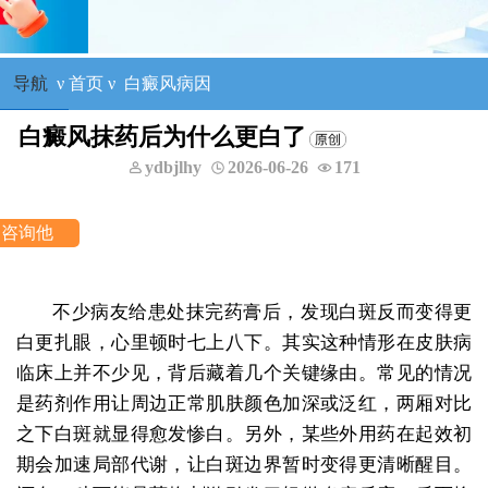
导航
ν
首页
ν
白癜风病因
白癜风抹药后为什么更白了
ydbjlhy
2026-06-26
171
不少病友给患处抹完药膏后，发现白斑反而变得更
白更扎眼，心里顿时七上八下。其实这种情形在皮肤病
临床上并不少见，背后藏着几个关键缘由。常见的情况
是药剂作用让周边正常肌肤颜色加深或泛红，两厢对比
之下白斑就显得愈发惨白。另外，某些外用药在起效初
期会加速局部代谢，让白斑边界暂时变得更清晰醒目。