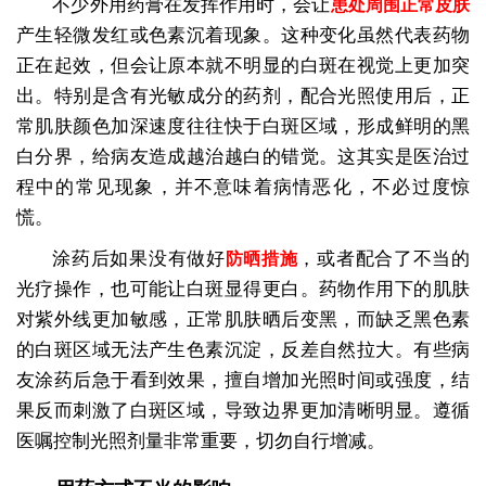
不少外用药膏在发挥作用时，会让
患处周围正常皮肤
产生轻微发红或色素沉着现象。这种变化虽然代表药物
正在起效，但会让原本就不明显的白斑在视觉上更加突
出。特别是含有光敏成分的药剂，配合光照使用后，正
常肌肤颜色加深速度往往快于白斑区域，形成鲜明的黑
白分界，给病友造成越治越白的错觉。这其实是医治过
程中的常见现象，并不意味着病情恶化，不必过度惊
慌。
涂药后如果没有做好
，或者配合了不当的
防晒措施
光疗操作，也可能让白斑显得更白。药物作用下的肌肤
对紫外线更加敏感，正常肌肤晒后变黑，而缺乏黑色素
的白斑区域无法产生色素沉淀，反差自然拉大。有些病
友涂药后急于看到效果，擅自增加光照时间或强度，结
果反而刺激了白斑区域，导致边界更加清晰明显。遵循
医嘱控制光照剂量非常重要，切勿自行增减。