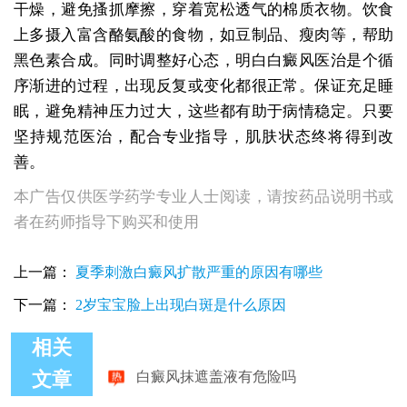
干燥，避免搔抓摩擦，穿着宽松透气的棉质衣物。饮食
上多摄入富含酪氨酸的食物，如豆制品、瘦肉等，帮助
黑色素合成。同时调整好心态，明白白癜风医治是个循
序渐进的过程，出现反复或变化都很正常。保证充足睡
眠，避免精神压力过大，这些都有助于病情稳定。只要
坚持规范医治，配合专业指导，肌肤状态终将得到改
善。
本广告仅供医学药学专业人士阅读，请按药品说明书或
者在药师指导下购买和使用
上一篇：
夏季刺激白癜风扩散严重的原因有哪些
下一篇：
2岁宝宝脸上出现白斑是什么原因
相关
白癜风抹遮盖液有危险吗
文章
手指关节白癜风抹什么药好
为什么白癜风抹药照光后显得更白