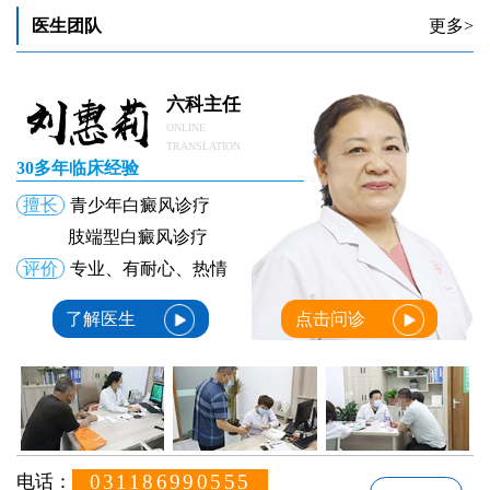
白癜风抹完药红是怎么回事
医生团队
更多>
长的白癜风抹药一点效果没有
白癜风抹卤米松乳膏后发红是怎么回事
六科主任
ONLINE
TRANSLATION
30多年临床经验
擅长
青少年白癜风诊疗
肢端型白癜风诊疗
评价
专业、有耐心、热情
了解医生
点击问诊
031186990555
电话：