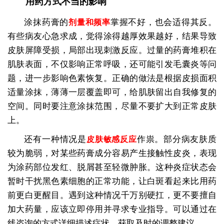
用药方式不当的影响
涂抹药膏的
掌握不好，也会适得其反。
剂量和频率
有些病友心急求成，觉得涂得越厚效果越好，结果导致
皮肤屏障受损，局部出现刺激反应。过量的药膏堆积在
肌肤表面，不仅影响正常呼吸，还可能引发毛囊炎等问
题，进一步影响色素恢复。正确的做法是根据皮损面积
适量涂抹，薄薄一层覆盖即可，给肌肤留出自我修复的
空间。同时要注意涂抹范围，尽量不要扩大到正常皮肤
上。
还有一种情况是
作祟。部分病友肤质
皮肤敏感反应
较为脆弱，对某些药膏成分容易产生接触性皮炎，表现
为涂药部位发红、脱屑甚至轻微肿胀。这种炎症状态会
暂时干扰黑色素细胞的正常功能，让白斑看起来比用药
前更白更醒目。遇到这种情况千万别硬扛，更不要擅自
加大药量，应该立即停用并寻求专业指导。可以通过在
线咨询的方式详细描述症状，获取及时的调整建议。