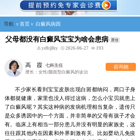
导航
ν
首页
ν
白癜风病因
父母都没有白癜风宝宝为啥会患病
ydbjlhy
2026-06-27
193
高 霞
七科主任
咨询她
擅长：女性/颜面型白癜风的诊治
不少家长看到宝宝皮肤出现白斑都纳闷，两口子身
体都挺健康，家里也没人得过这病，怎么小宝贝就患上
了白癜风呢？其实这种病的发病机理相当复杂，遗传只
是众多诱因中的一个方面，并非简单的父母有孩子才会
有。临床上有相当一部分患儿并没有明显的家族史，这
往往跟其他内在因素和外界刺激有关。比如婴幼儿免疫