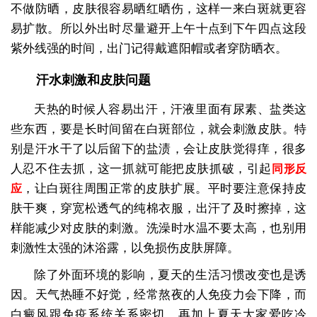
不做防晒，皮肤很容易晒红晒伤，这样一来白斑就更容
易扩散。所以外出时尽量避开上午十点到下午四点这段
紫外线强的时间，出门记得戴遮阳帽或者穿防晒衣。
汗水刺激和皮肤问题
天热的时候人容易出汗，汗液里面有尿素、盐类这
些东西，要是长时间留在白斑部位，就会刺激皮肤。特
别是汗水干了以后留下的盐渍，会让皮肤觉得痒，很多
人忍不住去抓，这一抓就可能把皮肤抓破，引起
同形反
，让白斑往周围正常的皮肤扩展。平时要注意保持皮
应
肤干爽，穿宽松透气的纯棉衣服，出汗了及时擦掉，这
样能减少对皮肤的刺激。洗澡时水温不要太高，也别用
刺激性太强的沐浴露，以免损伤皮肤屏障。
除了外面环境的影响，夏天的生活习惯改变也是诱
因。天气热睡不好觉，经常熬夜的人免疫力会下降，而
白癜风跟免疫系统关系密切。再加上夏天大家爱吃冷