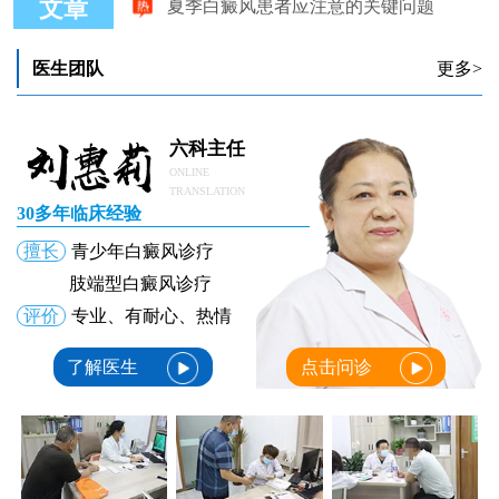
文章
夏季白癜风防治与抗复发工程启动
夏季白癜风治疗效果怎么样呢
医师讲说：你知道夏季白癜风治疗三个不吗
医生团队
更多>
夏季白癜风患者能用的防晒霜
六科主任
ONLINE
TRANSLATION
30多年临床经验
擅长
青少年白癜风诊疗
肢端型白癜风诊疗
评价
专业、有耐心、热情
了解医生
点击问诊