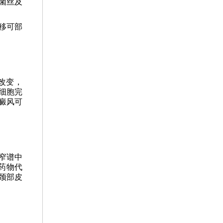
菌丝及
移可部
改变，
细胞完
癜风可
窄谱中
药物代
颈部皮