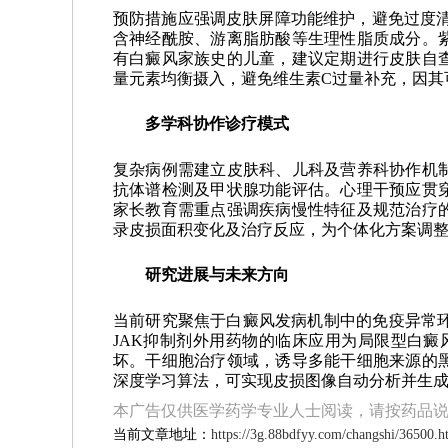
预防措施应强调皮肤屏障功能维护，避免过度清
含神经酰胺、游离脂肪酸等生理性脂质成分。
有白癜风家族史的儿童，建议定期进行皮肤自
量元素均衡摄入，避免维生素C过量补充，因其
多学科协作诊疗模式
复杂病例需建立皮肤科、儿科及营养科协作机
抗体谱检测及甲状腺功能评估。心理干预应贯
家长教育需重点强调疾病慢性特征及规范治疗
录皮损面积变化及治疗反应，为个体化方案调
研究进展与未来方向
当前研究聚焦于白癜风发病机制中的免疫异常环
JAK抑制剂外用药物的临床应用为局限型白癜
坏。干细胞治疗领域，诱导多能干细胞来源的
深度学习算法，可实现皮损图像自动分析并生
本广告仅供医学药学专业人士阅读，请按药品
当前文章地址：
https://3g.88bdfyy.com/changshi/36500.h