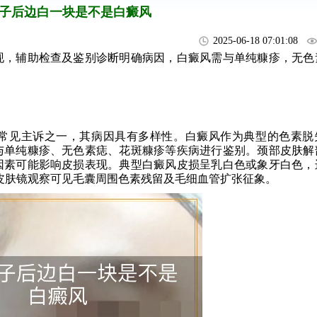
子后边白一块是不是白癜风
2025-06-18 07:01:08
，辅助检查及鉴别诊断明确病因，白癜风需与单纯糠疹，无色
常见主诉之一，其病因具有多样性。白癜风作为典型的色素脱
与单纯糠疹、无色素痣、花斑糠疹等疾病进行鉴别。颈部皮肤解
因素可能影响皮损表现。典型白癜风皮损呈乳白色或象牙白色，
，皮肤镜观察可见毛囊周围色素残留及毛细血管扩张征象。