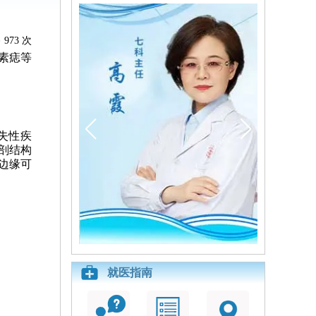
973 次
素痣等
失性疾
剖结构
边缘可
就医指南