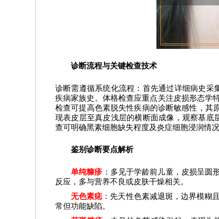
诊断流程与关键检查技术
诊断需遵循系统化流程：首先通过详细病史采
疾病家族史。体格检查应重点关注皮损形态学特
检查可提高色素脱失性疾病的诊断敏感性，其原
现表皮层至真皮浅层的横断面成像，观察基底
查可明确黑素细胞缺失程度及炎症细胞浸润情
鉴别诊断要点解析
单纯糠疹
：多见于学龄前儿童，皮损呈圆形
反应，多与营养不良或皮肤干燥相关。
无色素痣
：先天性色素减退斑，边界模糊且
常但功能缺陷。