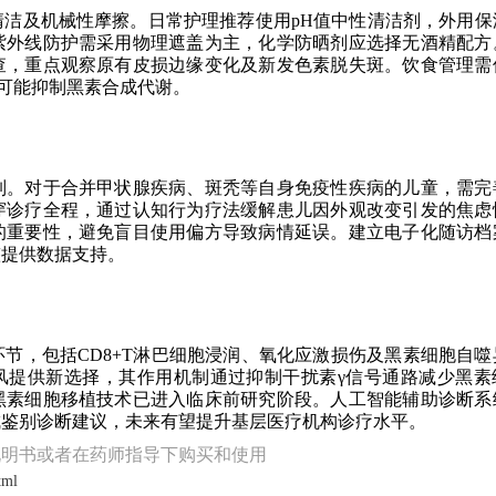
洁及机械性摩擦。日常护理推荐使用pH值中性清洁剂，外用保
紫外线防护需采用物理遮盖为主，化学防晒剂应选择无酒精配方
查，重点观察原有皮损边缘变化及新发色素脱失斑。饮食管理需
可能抑制黑素合成代谢。
制。对于合并甲状腺疾病、斑秃等自身免疫性疾病的儿童，需完
穿诊疗全程，通过认知行为疗法缓解患儿因外观改变引发的焦虑
的重要性，避免盲目使用偏方导致病情延误。建立电子化随访档
整提供数据支持。
节，包括CD8+T淋巴细胞浸润、氧化应激损伤及黑素细胞自噬
风提供新选择，其作用机制通过抑制干扰素γ信号通路减少黑素
黑素细胞移植技术已进入临床前研究阶段。人工智能辅助诊断系
成鉴别诊断建议，未来有望提升基层医疗机构诊疗水平。
说明书或者在药师指导下购买和使用
tml