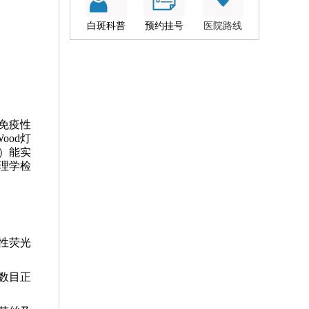
白斑科普
预约挂号
医院路线
免疫性
od灯
）能实
理学检
性荧光
数目正