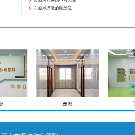
白癜风的损伤不可无视
白癜风胶囊的顺应症
台
走廊