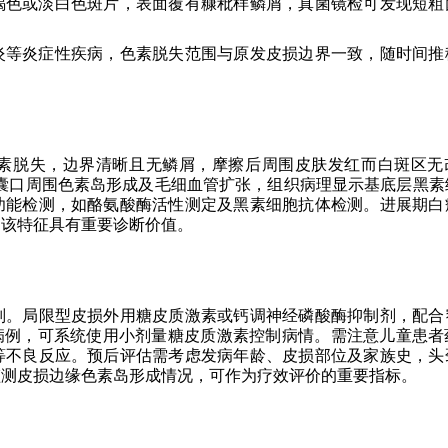
褐色或淡白色斑片，表面覆有糠秕样鳞屑，真菌镜检可发现短粗
炎等炎症性疾病，色素脱失范围与原发皮损边界一致，随时间推
素脱失，边界清晰且无鳞屑，摩擦后周围皮肤发红而白斑区无
毛囊口周围色素岛形成及毛细血管扩张，组织病理显示基底层黑素
功能检测，如酪氨酸酶活性测定及黑素细胞抗体检测。进展期白
，该特征具有重要诊断价值。
则。局限型皮损外用糖皮质激素或钙调神经磷酸酶抑制剂，配合
期病例，可系统使用小剂量糖皮质激素控制病情。需注意儿童患者
等不良反应。预后评估需考虑发病年龄、皮损部位及家族史，头
监测皮损边缘色素岛形成情况，可作为疗效评价的重要指标。