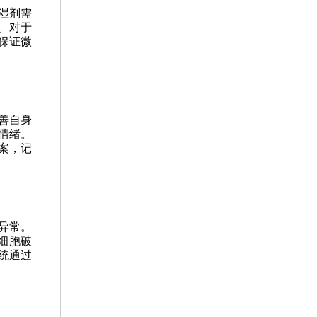
湿剂需
。对于
保证微
善自身
情绪。
案，记
异常。
细胞破
统通过