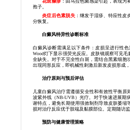
花斑糠疹
：由马拉色菌感染引起，表现为
孢子。
炎症后色素脱失
：继发于湿疹、特应性皮
分恢复。
白癜风特异性诊断标准
白癜风诊断需满足以下条件：皮损呈进行性色
Wood灯下显示强荧光反应。皮肤镜观察可见
全缺失。对于不完全性白斑，需结合黑素细胞
出现同形反应，即机械性刺激后新发皮损形成
治疗原则与预后评估
儿童白癜风治疗需遵循安全性和有效性平衡原
波紫外线（NB-UVB）光疗。对于快速进展
谢特点，避免长期使用强效制剂导致皮肤萎缩
损对治疗反应优于肢端及黏膜部位。定期随访
预防与健康管理策略