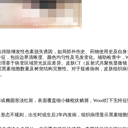
集排除继发性色素脱失诱因，如局部外伤史、药物使用史及自身
征，包括边界清晰度、颜色均匀性及毛发变化。辅助检查中，Wo
理基于病变区域荧光反应差异。皮肤CT（反射式共聚焦显微镜
层黑素细胞数量及树突结构完整性。对于疑难病例，皮肤组织病
况。
或椭圆形淡红斑，表面覆盖细小糠秕状鳞屑，Wood灯下无特征
形态不规则，出生时或生后2年内发病，组织病理显示黑素细胞