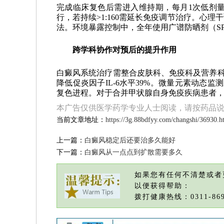
完成临床复色后需进入维持期，每月1次低剂量
行，若持续>1:160需延长免疫调节治疗。心
法。环境暴露控制中，全年使用广谱防晒剂（SPF5
跨学科协作对预后的提升作用
白癜风系统治疗需整合皮肤科、免疫科及营养科
降低促炎因子IL-6水平39%。微量元素动态监测显示
复色进程。对于合并甲状腺自身免疫疾病患者，TS
本广告仅供医学药学专业人士阅读，请按药品
当前文章地址：
https://3g.88bdfyy.com/changshi/36930.h
上一篇：
白癜风稳定后还要治多久能好
下一篇：
白癜风从一点点到扩散需要多久
如果您有任何不清楚或者
以便获得帮助：
拨打健康热线：0311-869