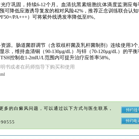
光疗巩固，持续6-12个月。血清抗黑素细胞抗体滴度监测应每
理干预可降低应激诱导复发的相对风险42%，推荐正念训练联合认
0+/PA+++）可将紫外线诱发率降低至8%。
资源。肠道菌群调节（含双歧杆菌及乳杆菌制剂）连续使用3个
，维持血清铜（90-130μg/dL）与锌（70-120μg/dL）的平
H控制在1-2mIU/L范围内可提升治疗应答率58%。
说明书或者在药师指导下购买和使用
tml
更多的白癜风问题，可以通过以下方式与医生联系，
90555