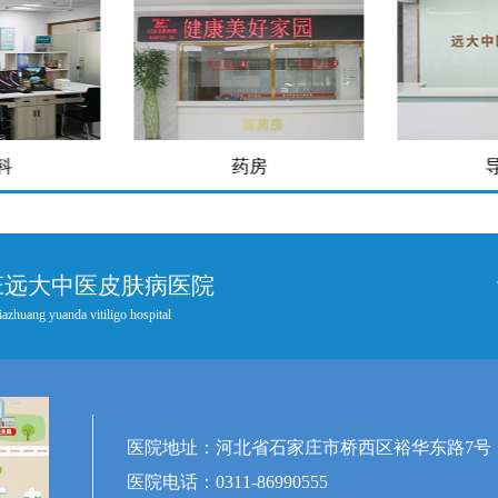
科
药房
庄远大中医皮肤病医院
iazhuang yuanda vitiligo hospital
医院地址：河北省石家庄市桥西区裕华东路7号
医院电话：0311-86990555