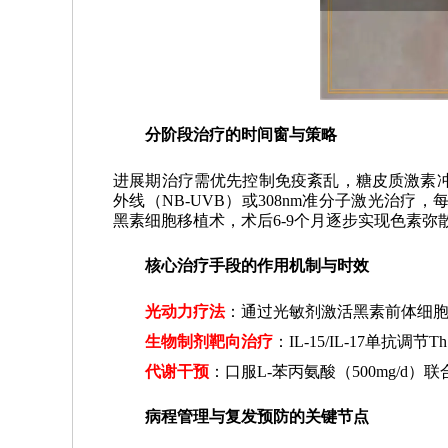
分阶段治疗的时间窗与策略
进展期治疗需优先控制免疫紊乱，糖皮质激素冲
外线（NB-UVB）或308nm准分子激光治疗
黑素细胞移植术，术后6-9个月逐步实现色素弥
核心治疗手段的作用机制与时效
光动力疗法
：通过光敏剂激活黑素前体细胞分
生物制剂靶向治疗
：IL-15/IL-17单抗调
代谢干预
：口服L-苯丙氨酸（500mg/d
病程管理与复发预防的关键节点