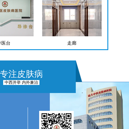
导医台
走廊
专注皮肤病
中西并举 内外兼治