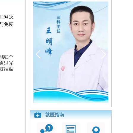
1194 次
与免疫
病3个
通过光
。肢端黏
就医指南