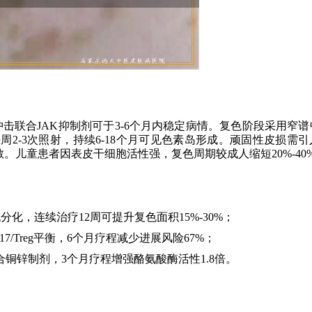
击联合JAK抑制剂可于3-6个月内稳定病情。复色阶段采用窄谱
，每周2-3次照射，持续6-18个月可见色素岛形成。顽固性皮损需
散。儿童患者因表皮干细胞活性强，复色周期较成人缩短20%-40
化，连续治疗12周可提升复色面积15%-30%；
节Th17/Treg平衡，6个月疗程减少进展风险67%；
）联合铜锌制剂，3个月疗程增强酪氨酸酶活性1.8倍。