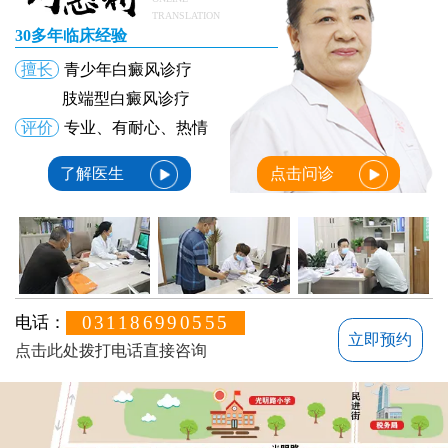
TRANSLATION
30多年临床经验
擅长
青少年白癜风诊疗
肢端型白癜风诊疗
评价
专业、有耐心、热情
了解医生
点击问诊
031186990555
电话：
立即预约
点击此处拨打电话直接咨询