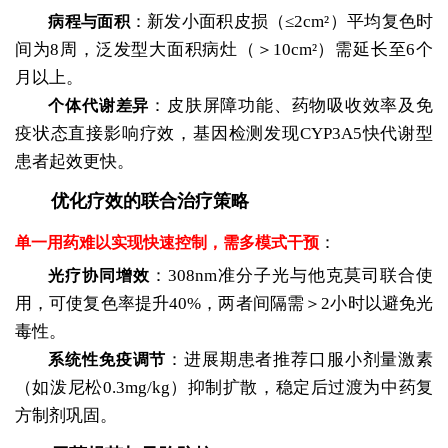
：新发小面积皮损（≤2cm²）平均复色时
病程与面积
间为8周，泛发型大面积病灶（＞10cm²）需延长至6个
月以上。
：皮肤屏障功能、药物吸收效率及免
个体代谢差异
疫状态直接影响疗效，基因检测发现CYP3A5快代谢型
患者起效更快。
优化疗效的联合治疗策略
：
单一用药难以实现快速控制，需多模式干预
：308nm准分子光与他克莫司联合使
光疗协同增效
用，可使复色率提升40%，两者间隔需＞2小时以避免光
毒性。
：进展期患者推荐口服小剂量激素
系统性免疫调节
（如泼尼松0.3mg/kg）抑制扩散，稳定后过渡为中药复
方制剂巩固。