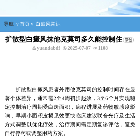
导航
ν
首页
ν
白癜风常识
扩散型白癜风抹他克莫司多久能控制住
yuandabdf
2025-07-07
1108
树申
一科主任
咨询他
：外科手术治疗各类白癜风等
扩散型白癜风患者外用他克莫司的控制时间存在显
著个体差异，通常需2至4周初步起效，3至6个月实现稳
定控制治疗周期受白斑面积，病程进展及药物敏感度影
响，早期小面积皮损见效更快临床建议联合光疗及生活
方式调整以优化疗效，治疗期间需定期复诊评估，避免
自行停药或调整用药方案。