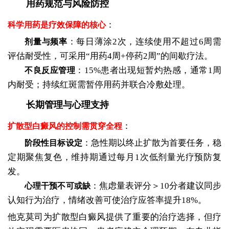
用药规范与风险防控
：
科学用药是疗效保障的核心
：每日薄涂2次，连续使用不超过6周需
剂量与频率
评估耐受性，可采用“用药4周+停药2周”的间歇疗法。
：15%患者出现短暂灼热感，通常1周
不良反应管理
内耐受；持续红斑需暂停用药并联合冷敷处理。
长期管理与心理支持
：
扩散型白癜风的控制需贯穿全程
：急性期以终止扩散为首要任务，稳
阶段性目标设定
定期聚焦复色，维持期通过每月1次低剂量光疗预防复
发。
：焦虑量表评分＞10分者建议同步
心理干预不可或缺
认知行为治疗，情绪改善可使治疗应答率提升18%。
他克莫司为扩散型白癜风提供了重要的治疗选择，但疗