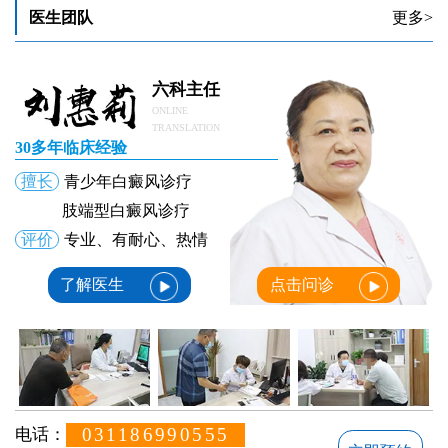
医生团队
更多>
六科主任
ONLINE
TRANSLATION
30多年临床经验
擅长
青少年白癜风诊疗
肢端型白癜风诊疗
评价
专业、有耐心、热情
了解医生
点击问诊
031186990555
电话：