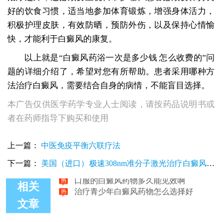
好的饮食习惯，适当地参加体育锻炼，增强身体活力，
积极护理皮肤，有效防晒，预防外伤，以及保持心情愉
快，才能利于白癜风的康复。
以上就是“白癜风药浴一次是多少钱 怎么收费的”问
题的详细介绍了，希望对您有所帮助。患者采用哪种方
法治疗白癜风，需要结合自身的病情，不能盲目选择。
本广告仅供医学药学专业人士阅读，请按药品说明书或
者在药师指导下购买和使用
白癜风药浴价格是多少 贵不贵
长期服用白癜风药物要注意保护肝脏
上一篇：
中医免疫平衡六联疗法
打新冠疫苗后多久才能使用白癜风药物
白癜风药膏用后不长黑点怎么回事
下一篇：
美国（进口）极速308nm准分子激光治疗白癜风的
口服的白癜风药物多久能见效啊
核心技术
治疗青少年白癜风药物怎么选择好
相关
文章