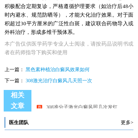
积极配合定期复诊，严格遵循护理要求（如治疗后48小
时内避水、规范防晒等），才能大化治疗效果。对于面
积超过30平方厘米的广泛性白斑，建议联合药物导入或
外科治疗，形成多维干预体系。
本广告仅供医学药学专业人士阅读，请按药品说明书或
者在药师指导下购买和使用
上一篇：
黑色素种植治白癜风效果如何
下一篇：
308激光治疗白癜风几天照一次
相关
308准分子激光白癜风照几次发红
文章
308准分子激光照白斑一次能照射多大面积
升级版308准分子激光照白斑贵吗
白癜风只照308准分子激光能好吗
医生团队
更多>
白癜风治疗用什么方法好？308准分子激光治疗白癜风效果如何?
早期白癜风照308准分子激光一般得照射几次