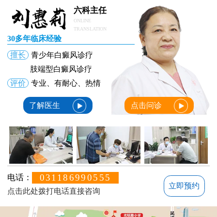
六科主任
ONLINE
TRANSLATION
30多年临床经验
擅长
青少年白癜风诊疗
肢端型白癜风诊疗
评价
专业、有耐心、热情
了解医生
点击问诊
031186990555
电话：
立即预约
点击此处拨打电话直接咨询