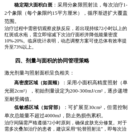
：采用分象限照射法，每次治疗1-
稳定期大面积白斑
2个象限（每个象限约15平方厘米），循序渐进扩大覆盖
范围。
治疗过程中需密切观察皮肤反应，若出现持续72小时以上的
红斑或水疱，需立即缩减下次治疗面积并降低能量密度
10%-20%。临床统计表明，动态调整方案可使总体有效率提
升至73%以上。
四、剂量与面积的协同管理策略
激光剂量与照射面积呈负相关：
：采用小面积高精度照射（单
高密度区域（如面颊）
光斑2cm²），初始剂量设定为200-300mJ/cm²，逐步递增
至耐受阈值。
：可扩展至30cm²，但需控制
低敏感区域（如背部）
单次总能量不超过4000mJ，防止热损伤累积。
治疗间隔需严格遵循72小时原则，确保皮肤充分修复。对于
需多次叠加治疗的患者，建议采用“轮替照射法”，即每次治