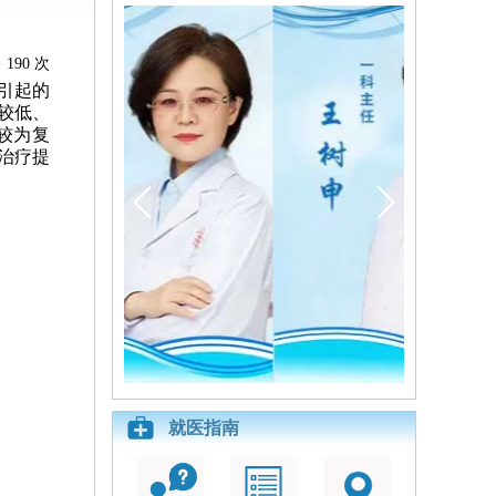
190 次
引起的
较低、
较为复
治疗提
就医指南