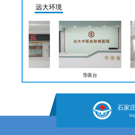
远大环境
导医台
走
石家
Shij