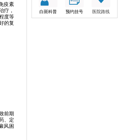
免疫紊
治疗，
白斑科普
预约挂号
医院路线
程度等
好的复
致前期
药、定
癜风困