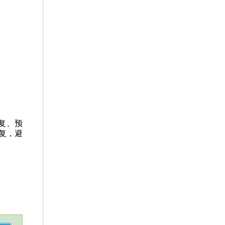
复、预
复，避