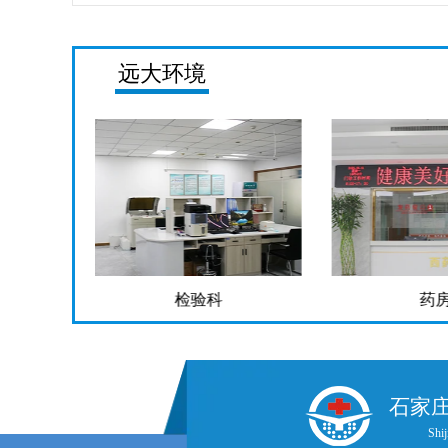
远大环境
检验科
药
石家
Shij