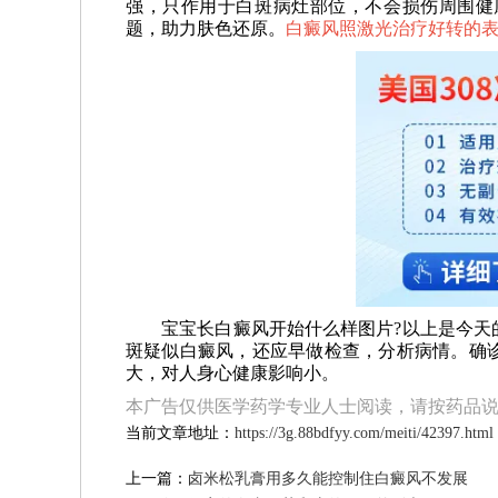
强，只作用于白斑病灶部位，不会损伤周围健
题，助力肤色还原。
白癜风照激光治疗好转的表
宝宝长白癜风开始什么样图片?以上是今天的
斑疑似白癜风，还应早做检查，分析病情。确
大，对人身心健康影响小。
本广告仅供医学药学专业人士阅读，请按药品
当前文章地址：
https://3g.88bdfyy.com/meiti/42397.html
上一篇：
卤米松乳膏用多久能控制住白癜风不发展