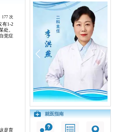
177 次
1-2
某处。
自觉症
就医指南
这是育