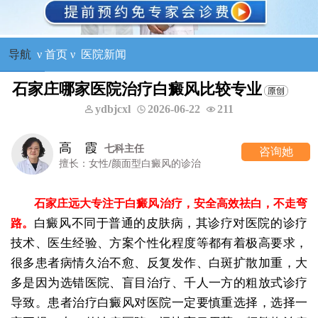
导航
ν
首页
ν
医院新闻
石家庄哪家医院治疗白癜风比较专业
ydbjcxl
2026-06-22
211
高 霞
七科主任
咨询她
擅长：女性/颜面型白癜风的诊治
石家庄远大专注于白癜风治疗，安全高效祛白，不走弯
白癜风不同于普通的皮肤病，其诊疗对医院的诊疗
路。
技术、医生经验、方案个性化程度等都有着极高要求，
很多患者病情久治不愈、反复发作、白斑扩散加重，大
多是因为选错医院、盲目治疗、千人一方的粗放式诊疗
导致。患者治疗白癜风对医院一定要慎重选择，选择一