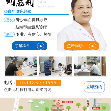
ONLINE
TRANSLATION
30多年临床经验
擅长
青少年白癜风诊疗
肢端型白癜风诊疗
评价
专业、有耐心、热情
了解医生
点击问诊
031186990555
电话：
立即预约
点击此处拨打电话直接咨询