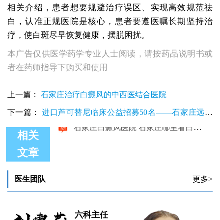
相关介绍，患者想要规避治疗误区、实现高效规范祛
白，认准正规医院是核心，患者要遵医嘱长期坚持治
疗，使白斑尽早恢复健康，摆脱困扰。
本广告仅供医学药学专业人士阅读，请按药品说明书或
者在药师指导下购买和使用
上一篇：
石家庄治疗白癜风的中西医结合医院
下一篇：
进口芦可替尼临床公益招募50名——石家庄远大
第5届青少年白癜风复色夏令营启动
相关
文章
石家庄哪家医院有治白癜风的308激光
治白癜风到石家庄哪家医院
医生团队
更多>
石家庄哪里检查白斑准确
石家庄哪家医院是专业治白癜风的
石家庄哪家医院看白癜风好
石家庄白癜风医院 石家庄哪里看白斑好
六科主任