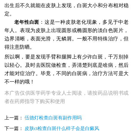
出生后不久就能在皮肤上发现，白斑大小和分布相对稳
定。
：这是一种皮肤老化现象，多见于中老
老年性白斑
年人。表现为皮肤上出现圆形或椭圆形的淡白色斑片，
边界清晰，表面光滑，无鳞屑。一般不用特殊治疗，但
得注意防晒。
所以啊，要是发现手臂和腿脚上有少许白斑，千万别掉
以轻心。及时去医院做检查，弄清楚到底是啥病，然后
才能对症治疗。毕竟，不同的白斑病，治疗方法可是大
不一样的哦！
本广告仅供医学药学专业人士阅读，请按药品说明书或
者在药师指导下购买和使用
上一篇：
伍德灯检查白斑有副作用吗
手臂和腿部都有少许白斑做什么检查好
下一篇：
皮肤ct检查白斑什么样子会是白癜风
手臂和腿脚都有少许白斑，做什么检查？是什么病？