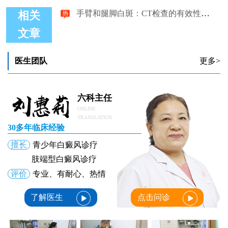
手臂和腿脚白斑：CT检查的有效性分析
相关
文章
医生团队
更多>
六科主任
ONLINE
TRANSLATION
30多年临床经验
擅长
青少年白癜风诊疗
肢端型白癜风诊疗
评价
专业、有耐心、热情
了解医生
点击问诊