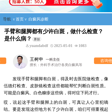
导航
ν
首页
ν
白癜风诊断
手臂和腿脚都有少许白斑，做什么检查？
是什么病？
yuandabdf
2025-05-01
1083
王树申
一科主任
咨询他
擅长：外科手术治疗各类白癜风等
发现手臂和腿脚有白斑，得及时去医院做检查，像
伍德灯检查、皮肤镜检查这些都能帮忙判断白斑性质。
可能是白癜风、白色糠疹这些病，得对症下药才行。
哎，说起这手臂和腿脚上的白斑，可真让人心里犯嘀
咕。要是发现这些地方长了少许白斑，咱们可得重视起