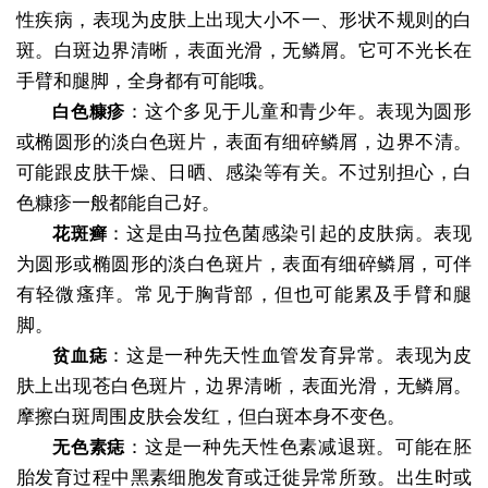
性疾病，表现为皮肤上出现大小不一、形状不规则的白
斑。白斑边界清晰，表面光滑，无鳞屑。它可不光长在
手臂和腿脚，全身都有可能哦。
：这个多见于儿童和青少年。表现为圆形
白色糠疹
或椭圆形的淡白色斑片，表面有细碎鳞屑，边界不清。
可能跟皮肤干燥、日晒、感染等有关。不过别担心，白
色糠疹一般都能自己好。
：这是由马拉色菌感染引起的皮肤病。表现
花斑癣
为圆形或椭圆形的淡白色斑片，表面有细碎鳞屑，可伴
有轻微瘙痒。常见于胸背部，但也可能累及手臂和腿
脚。
：这是一种先天性血管发育异常。表现为皮
贫血痣
肤上出现苍白色斑片，边界清晰，表面光滑，无鳞屑。
摩擦白斑周围皮肤会发红，但白斑本身不变色。
：这是一种先天性色素减退斑。可能在胚
无色素痣
胎发育过程中黑素细胞发育或迁徙异常所致。出生时或