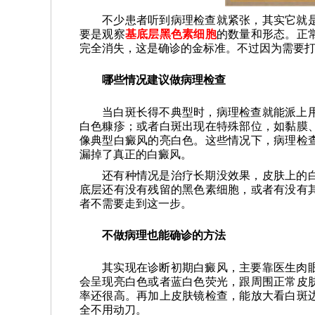
不少患者听到病理检查就紧张，其实它就
要是观察
基底层黑色素细胞
的数量和形态。正
完全消失，这是确诊的金标准。不过因为需要
哪些情况建议做病理检查
当白斑长得不典型时，病理检查就能派上
白色糠疹；或者白斑出现在特殊部位，如黏膜
像典型白癜风的亮白色。这些情况下，病理检
漏掉了真正的白癜风。
还有种情况是治疗长期没效果，皮肤上的
底层还有没有残留的黑色素细胞，或者有没有
者不需要走到这一步。
不做病理也能确诊的方法
其实现在诊断初期白癜风，主要靠医生肉
会呈现亮白色或者蓝白色荧光，跟周围正常皮
率还很高。再加上皮肤镜检查，能放大看白斑
全不用动刀。