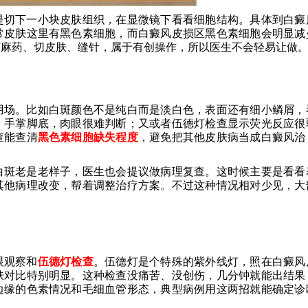
是切下一小块皮肤组织，在显微镜下看看细胞结构。具体到白癜
常皮肤这里有黑色素细胞，而白癜风皮损区黑色素细胞会明显减
打麻药、切皮肤、缝针，属于有创操作，所以医生不会轻易让做
用场。比如白斑颜色不是纯白而是淡白色，表面还有细小鳞屑，
、手掌脚底，肉眼很难判断；又或者伍德灯检查显示荧光反应很
查能查清
黑色素细胞缺失程度
，避免把其他皮肤病当成白癜风治
白斑老是老样子，医生也会提议做病理复查。这时候主要是看看
其他病理改变，帮着调整治疗方案。不过这种情况相对少见，大
眼观察和
伍德灯检查
。伍德灯是个特殊的紫外线灯，照在白癜风
肤对比特别明显。这种检查没痛苦、没创伤，几分钟就能出结果
边缘的色素情况和毛细血管形态，典型病例用这两招就能确定诊