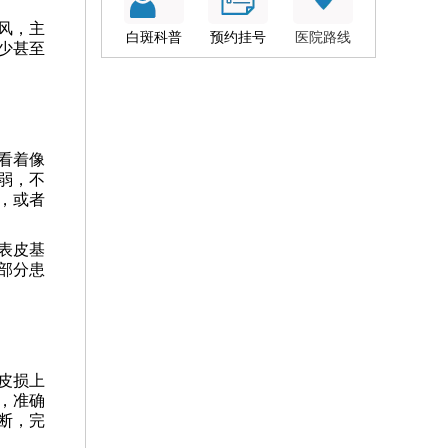
风，主
白斑科普
预约挂号
医院路线
少甚至
。
看着像
弱，不
，或者
表皮基
部分患
皮损上
，准确
断，完