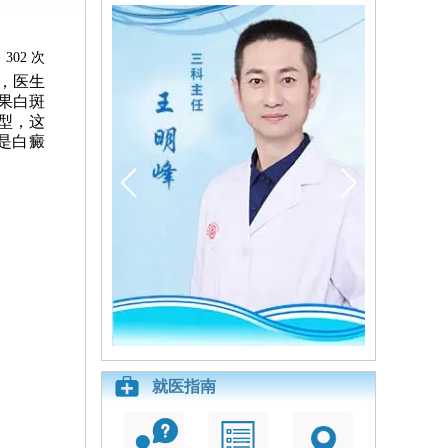
302 次
，医生
果白斑
型，这
是白癜
就医指南